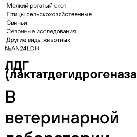
Мелкий рогатый скот
Птицы сельскохозяйственные
Свиньи
Сезонные исследования
Другие виды животных
№AN24LDH
ЛДГ
(лактатдегидрогеназа
В
ветеринарной