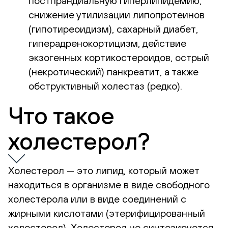
постпрандиальную гиперлипидемию,
снижение утилизации липопротеинов
(гипотиреоидизм), сахарный диабет,
гиперадренокортицизм, действие
экзогенных кортикостероидов, острый
(некротический) панкреатит, а также
обструктивный холестаз (редко).
Что такое
холестерол?
Холестерол — это липид, который может
находиться в организме в виде свободного
холестерола или в виде соединений с
жирными кислотами (этерифицированный
холестерол). Холестерол не синтезируется