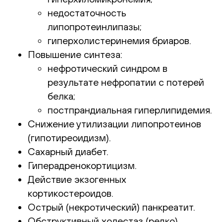
недостаточность
липопротеинлипазы;
гиперхолистеринемия бриаров.
Повышение синтеза:
нефротический синдром в
результате нефропатии с потерей
белка;
постпрандиальная гиперлипидемия.
Снижение утилизации липопротеинов
(гипотиреоидизм).
Сахарный диабет.
Гиперадренокортицизм.
Действие экзогенных
кортикостероидов.
Острый (некротический) панкреатит.
Обструктивный холестаз (редко).