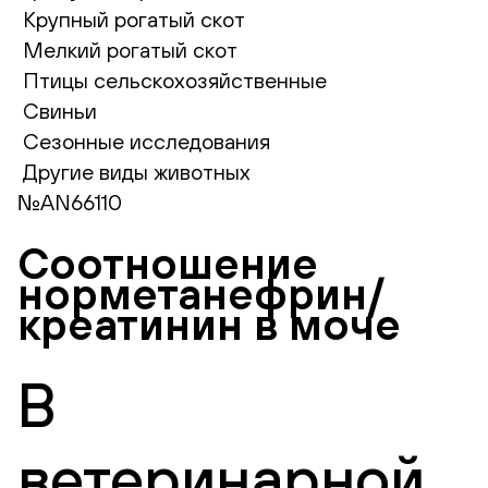
Крупный рогатый скот
Мелкий рогатый скот
Птицы сельскохозяйственные
Свиньи
Сезонные исследования
Другие виды животных
№AN66110
Соотношение
норметанефрин/
креатинин в моче
В
ветеринарной