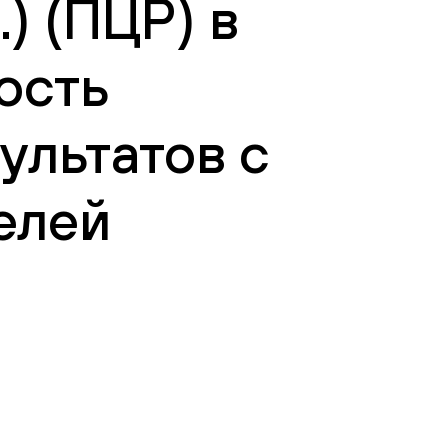
) (ПЦР) в
ость
ультатов с
елей