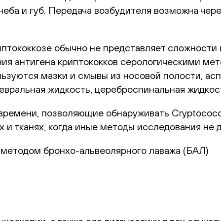
 неба и губ. Передача возбудителя возможна че
иптококкозе обычно не представляет сложности 
ия антигена криптококков серологическими мето
зуются мазки и смывы из носовой полости, асп
вральная жидкость, цереброспинальная жидкост
ремени, позволяющие обнаруживать Cryptococc
 и тканях, когда иные методы исследования не 
 методом бронхо-альвеолярного лаважа (БАЛ)