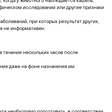
х, когда у животного наблюдается кашель,
афическом исследовании или другие признаки
болеваний, при которых результат других,
ся не информативен.
в течение нескольких часов после
ния даже на фоне назначения им
нта необходимо подготовить, в соответствии