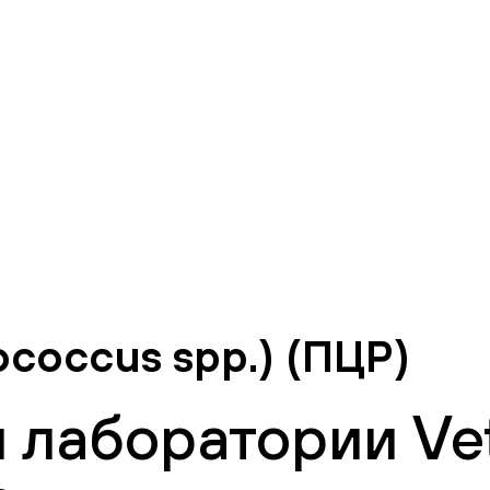
ococcus spp.) (ПЦР)
 лаборатории Vet