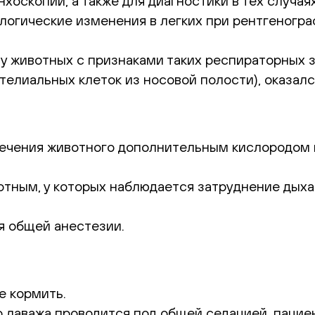
хоскопии, а также для диагностики в тех случая
логические изменения в легких при рентгеногр
у животных с признаками таких респираторных за
телиальных клеток из носовой полости), оказал
печения животного дополнительным кислородом 
тным, у которых наблюдается затруднение дыха
я общей анестезии.
е кормить.
о лаважа проводится под общей седацией, пацие