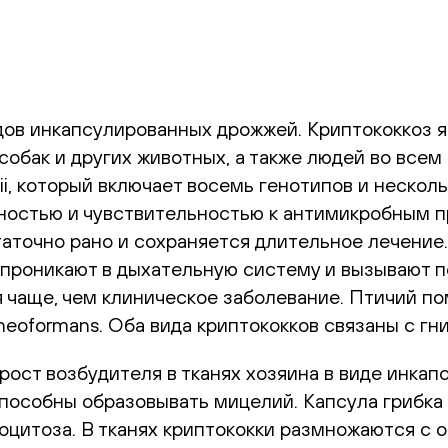
идов инкапсулированных дрожжей. Криптококкоз
обак и других животных, а также людей во всем
tii, который включает восемь генотипов и неско
ностью и чувствительностью к антимикробным п
таточно рано и сохраняется длительное лечени
и проникают в дыхательную систему и вызывают
 чаще, чем клиническое заболевание. Птичий по
neoformans. Оба вида криптококков связаны с г
 рост возбудителя в тканях хозяина в виде инка
особны образовывать мицелий. Капсула грибка 
оцитоза. В тканях криптококки размножаются с 