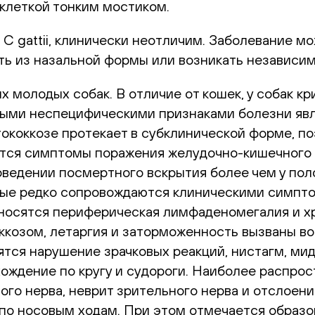
 клеткой тонким мостиком.
C gattii, клинически неотличим. Заболевание м
ь из назальной формы или возникать независим
х молодых собак. В отличие от кошек, у собак 
ми неспецифическими признаками болезни явля
тококкозе протекает в субклинической форме, п
тся симптомы поражения желудочно-кишечного т
роведении посмертного вскрытия более чем у по
рые редко сопровождаются клиническими симпто
тносятся периферическая лимфаденомегалия и х
коккозом, летаргия и заторможенность вызваны 
ся нарушение зрачковых реакций, нистагм, мидр
 хождение по кругу и судороги. Наиболее распр
ого нерва, неврит зрительного нерва и отслоен
по носовым ходам. При этом отмечается образова