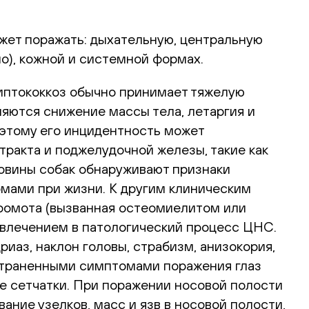
ожет поражать: дыхательную, центральную
о), кожной и системной формах.
криптококкоз обычно принимает тяжелую
ются снижение массы тела, летаргия и
оэтому его инцидентность может
ракта и поджелудочной железы, такие как
ловины собак обнаруживают признаки
мами при жизни. К другим клиническим
ромота (вызванная остеомиелитом или
вовлечением в патологический процесс ЦНС.
иаз, наклон головы, страбизм, анизокория,
остраненными симптомами поражения глаз
ие сетчатки. При поражении носовой полости
ние узелков, масс и язв в носовой полости,