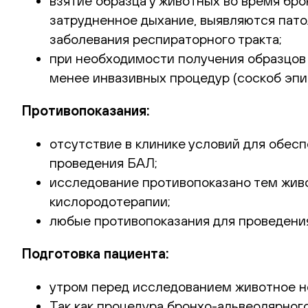
взятие образца у животных во время брон
затрудненное дыхание, выявляются пато
заболевания респираторного тракта;
при необходимости получения образцов 
менее инвазивных процедур (соскоб эпи
Противопоказания:
отсутствие в клинике условий для обес
проведения БАЛ;
исследование противопоказано тем живо
кислородотерапии;
любые противопоказания для проведени
Подготовка пациента:
утром перед исследованием животное н
Так как процедура бронхо-альвеолярног