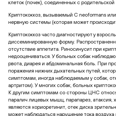
клеток (почек), соединенных с родительской
Криптококкоз, вызываемый C neoformans или 
нервную системы (которая может происходит
Криптококкоз часто диагностируют у взрослы
диссеминированную форму. Распространенны
отсутствие аппетита. Риносинусит при крип
недооцениваться. У больных собак наблюдаю
рвота, диарея и абдоминальная боль. При п
поражения нижних дыхательных путей, кото
симптомам, иногда наблюдаемым у собак, о
артритом). У многих собак, больных крипто
К другим симптомам со стороны ЦНС относят
паралич лицевых мышц, парапарез, атаксия,
являются хориоретинит, отек диска зрительн
может наблюдаться нарушение тока воздуха 