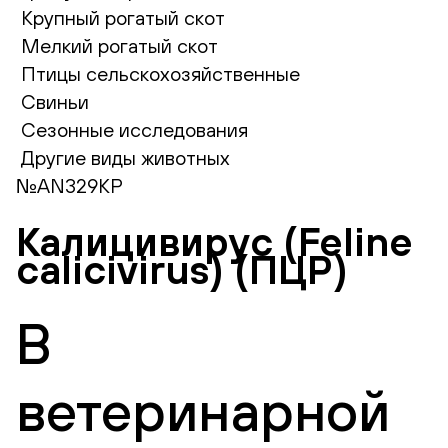
Крупный рогатый скот
Мелкий рогатый скот
Птицы сельскохозяйственные
Свиньи
Сезонные исследования
Другие виды животных
№AN329KP
Калицивирус (Feline
calicivirus) (ПЦР)
В
ветеринарной