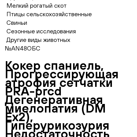
Мелкий рогатый скот
Птицы сельскохозяйственные
Свиньи
Сезонные исследования
Другие виды животных
№AN48ОБС
Кокер спаниель,
Прогрессирующая
атрофия сетчатки
PRA-prcd
Дегенеративная
миелопатия (DM
Ex2),
Гиперурикозурия
Недостаточность