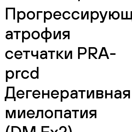
Прогрессирующ
атрофия
сетчатки PRA-
prcd
Дегенеративная
миелопатия
(DM Ex2),