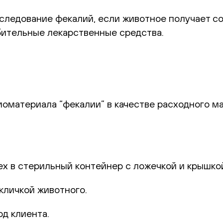
следование фекалий, если животное получает с
бительные лекарственные средства.
иоматериала “фекалии” в качестве расходного м
ех в стерильный контейнер с ложечкой и крышко
 кличкой животного.
од клиента.