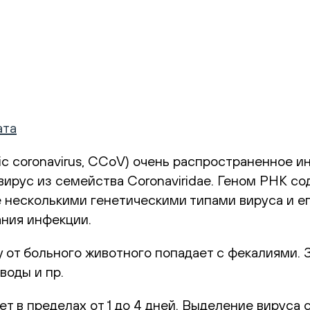
ата
ic coronavirus, CCoV) очень распространенное 
рус из семейства Coronaviridae. Геном РНК со
несколькими генетическими типами вируса и ег
ания инфекции.
 от больного животного попадает с фекалиями.
воды и пр.
 в пределах от 1 до 4 дней. Выделение вируса с