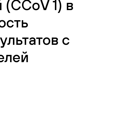
(CCoV 1) в
ость
ультатов с
елей