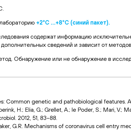
С.
 лабораторию
+2°С …+8°С (синий пакет).
ледования содержат информацию исключительно 
 дополнительных сведений и зависит от методов
тод. Обнаружение или не обнаружение в исследу
s: Common genetic and pathobiological features. Adv. 
k, H.; Elia, G.; Grellet, A.; le Poder, S.; Mari, V.; Mar
robiol. 2012, 51, 83–88.
ittaker, G.R. Mechanisms of coronavirus cell entry med