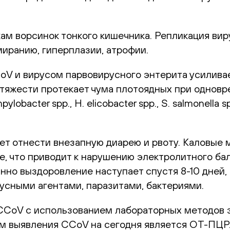
м ворсинок тонкого кишечника. Репликация виру
иранию, гиперплазии, атрофии.
 и вирусом парвовирусного энтерита усиливает
 тяжести протекает чума плотоядных при однов
ylobacter spp., H. elicobacter spp., S. salmonell
ет отнести внезапную диарею и рвоту. Каловые
е, что приводит к нарушению электролитного ба
нно выздоровление наступает спустя 8-10 дней,
сными агентами, паразитами, бактериями.
CCoV с использованием лабораторных методов 
м выявления CCoV на сегодня является ОТ-ПЦР