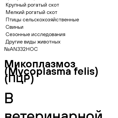
Крупный рогатый скот
Мелкий рогатый скот
Птицы сельскохозяйственные
Свиньи
Сезонные исследования
Другие виды животных
№AN332НОС
Микоплазмоз
(Mycoplasma felis)
(ПЦР)
В
ветеринарной