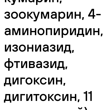
зоокумарин, 4-
аминопиридин,
изониазид,
фтивазид,
дигоксин,
дигитоксин, 11