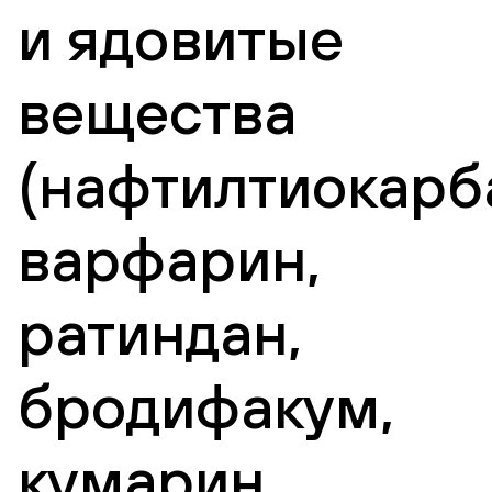
и ядовитые
вещества
(нафтилтиокарб
варфарин,
ратиндан,
бродифакум,
кумарин,