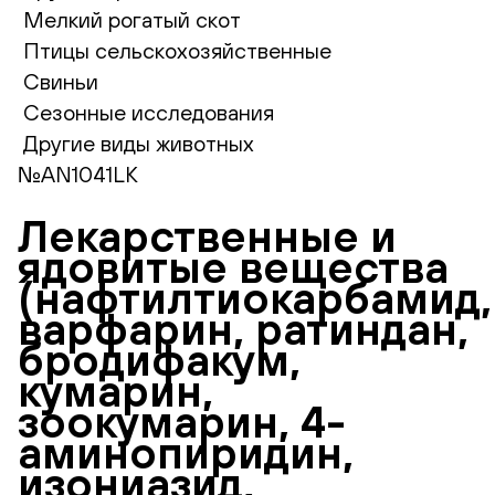
Мелкий рогатый скот
Птицы сельскохозяйственные
Свиньи
Сезонные исследования
Другие виды животных
№AN1041LK
Лекарственные и
ядовитые вещества
(нафтилтиокарбамид,
варфарин, ратиндан,
бродифакум,
кумарин,
зоокумарин, 4-
аминопиридин,
изониазид,