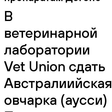
В
ветеринарной
лаборатории
Vet Union сдать
Австралиийска
овчарка (аусси)