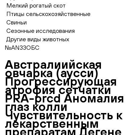
Мелкий рогатый скот
Птицы сельскохозяйственные
Свиньи
Сезонные исследования
Другие виды животных
№AN33ОБС
Австралиийская
овчарка (аусси)
Прогрессирующая
атрофия сетчатки
PRA-prcd Аномалия
глаз колли
Чувствительность к
лекарственным
препаратам Дегене