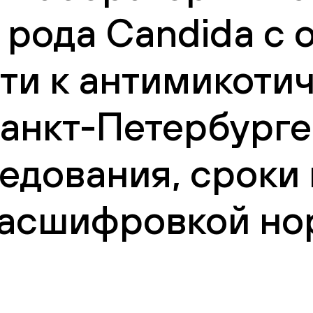
 рода Candida с
ти к антимикоти
анкт-Петербурге:
едования, сроки
 расшифровкой но