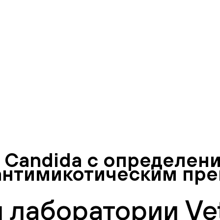
а Candida с определен
 антимикотическим пр
 лаборатории Vet