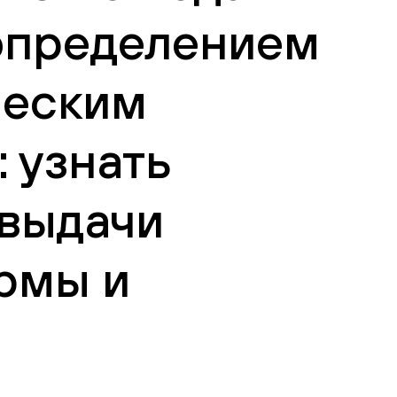
 определением
ческим
 узнать
 выдачи
рмы и