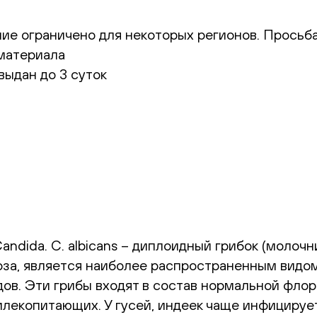
ение ограничено для некоторых регионов. Прось
оматериала
выдан до 3 суток
andida. C. albicans – диплоидный грибок (моло
оза, является наиболее распространенным видо
дов. Эти грибы входят в состав нормальной фл
млекопитающих. У гусей, индеек чаще инфицирует