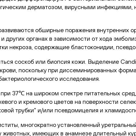
ргическим дерматозом, вирусными инфекциями,
развиваются обширные поражения внутренних о
е и других органах в зависимости от хода эмбо
стки некроза, содержащие бластоконидии, псевд
ться соскоб или биопсия кожи. Выделение Candid
из крови, поскольку при диссеминированных фор
 бактериологического исследования.
х при 37℃ на широком спектре питательных сред,
жевого и кремового цветов на поверхности селе
овой трубки" и/или псевдомицелия и хламидосп
титы, многократно установленный уретральный 
у животных, имеющих в анамнезе длительный ку