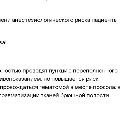
пени анестезиологического риска пациента
за!
ожностью проводят пункцию переполненного
отивопоказанием, но повышается риск
опровождаться гематомой в месте прокола; в
 травматизации тканей брюшной полости