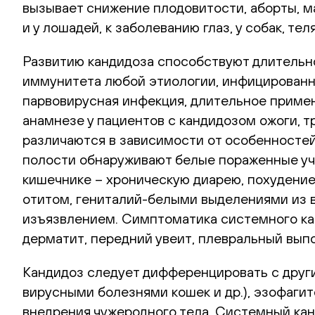
вызывает снижение плодовитости, аборты, мас
и у лошадей, к заболеванию глаз, у собак, т
Развитию кандидоза способствуют длительн
иммунитета любой этиологии, инфицированно
парвовирусная инфекция, длительное примен
анамнезе у пациентов с кандидозом ожоги, 
различаются в зависимости от особенностей
полости обнаруживают белые пораженные учас
кишечнике – хроническую диарею, похудение
отитом, гениталий-белыми выделениями из 
изъязвлением. Симптоматика системного кан
дерматит, передний увеит, плевральный выпо
Кандидоз следует дифференцировать с друг
вирусными болезнями кошек и др.), эзофаг
внедрения чужеродного тела. Системный ка