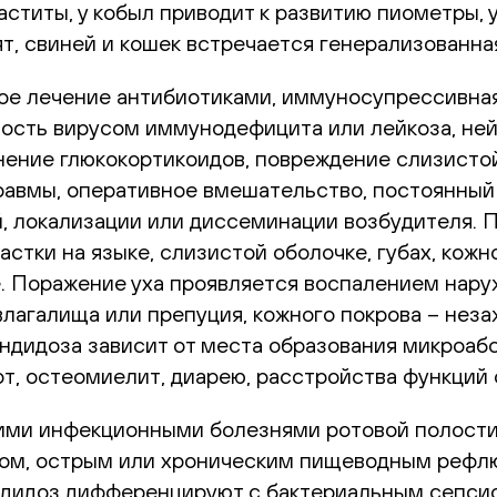
титы, у кобыл приводит к развитию пиометры, у 
елят, свиней и кошек встречается генерализованн
ое лечение антибиотиками, иммуносупрессивная
сть вирусом иммунодефицита или лейкоза, нейтр
ение глюкокортикоидов, повреждение слизистой 
травмы, оперативное вмешательство, постоянны
, локализации или диссеминации возбудителя. П
тки на языке, слизистой оболочке, губах, кожн
. Поражение уха проявляется воспалением нару
влагалища или препуция, кожного покрова – н
дидоза зависит от места образования микроабс
т, остеомиелит, диарею, расстройства функций 
ими инфекционными болезнями ротовой полости
итом, острым или хроническим пищеводным рефл
ндидоз дифференцируют с бактериальным сепси