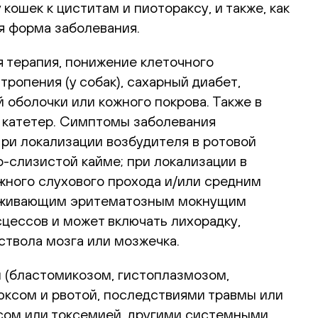
кошек к циститам и пиотораксу, и также, как
ая форма заболевания.
 терапия, понижение клеточного
опения (у собак), сахарный диабет,
оболочки или кожного покрова. Также в
й катетер. Симптомы заболевания
ри локализации возбудителя в ротовой
о-слизистой кайме; при локализации в
жного слухового прохода и/или средним
езаживающим эритематозным мокнущим
цессов и может включать лихорадку,
ствола мозга или мозжечка.
 (бластомикозом, гистоплазмозом,
юксом и рвотой, последствиями травмы или
сом или токсемией, другими системными