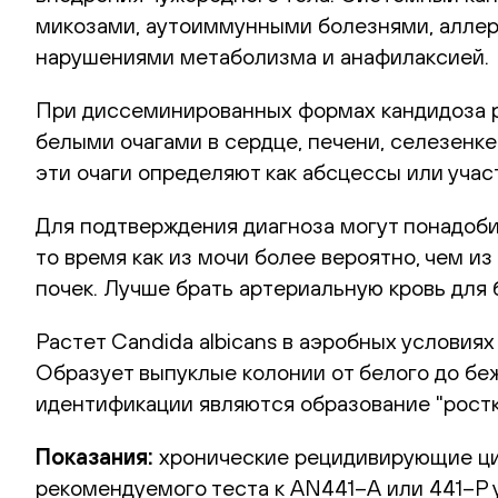
микозами, аутоиммунными болезнями, алле
нарушениями метаболизма и анафилаксией.
При диссеминированных формах кандидоза 
белыми очагами в сердце, печени, селезенк
эти очаги определяют как абсцессы или уча
Для подтверждения диагноза могут понадоби
то время как из мочи более вероятно, чем 
почек. Лучше брать артериальную кровь для
Растет Candida albicans в аэробных условия
Образует выпуклые колонии от белого до бе
идентификации являются образование "ростк
Показания:
хронические рецидивирующие цис
рекомендуемого теста к AN441–А или 441–Р 