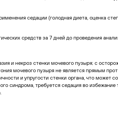
применения седации (голодная диета, оценка сте
ческих средств за 7 дней до проведения анали
зия и некроз стенки мочевого пузыря; с остор
 атония мочевого пузыря не является прямым пр
чности и упругости стенки органа, что может с
вого синдрома, требуется седация во избежание
.