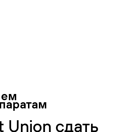
ием
епаратам
 Union сдать