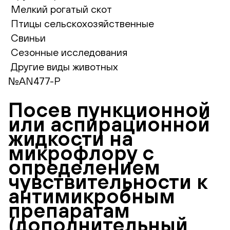
Мелкий рогатый скот
Птицы сельскохозяйственные
Свиньи
Сезонные исследования
Другие виды животных
№AN477-P
Посев пункционной
или аспирационной
жидкости на
микрофлору с
определением
чувствительности к
антимикробным
препаратам
(дополнительный