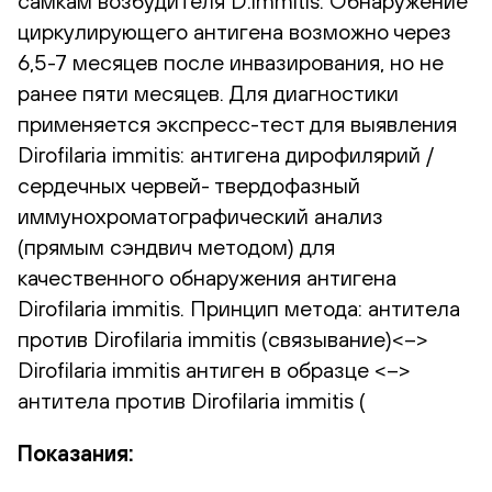
самкам возбудителя D.immitis. Обнаружение
циркулирующего антигена возможно через
6,5-7 месяцев после инвазирования, но не
ранее пяти месяцев. Для диагностики
применяется экспресс-тест для выявления
Dirofilaria immitis: антигена дирофилярий /
сердечных червей- твердофазный
иммунохроматографический анализ
(прямым сэндвич методом) для
качественного обнаружения антигена
Dirofilaria immitis. Принцип метода: антитела
против Dirofilaria immitis (связывание)<–>
Dirofilaria immitis антиген в образце <–>
антитела против Dirofilaria immitis (
Показания: