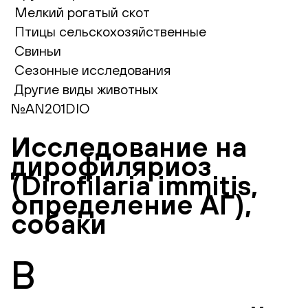
Мелкий рогатый скот
Птицы сельскохозяйственные
Свиньи
Сезонные исследования
Другие виды животных
№AN201DIO
Исследование на
дирофиляриоз
(Dirofilaria immitis,
определение АГ),
собаки
В