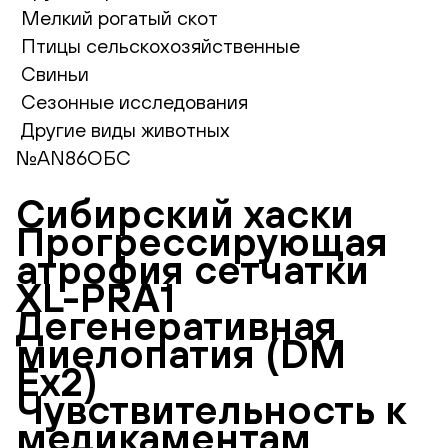
Мелкий рогатый скот
Птицы сельскохозяйственные
Свиньи
Сезонные исследования
Другие виды животных
№AN86ОБС
Сибирский хаски
Прогрессирующая
атрофия сетчатки
XL-PRA1
Дегенеративная
миелопатия (DM
Ex2)
Чувствительность к
медикаментам