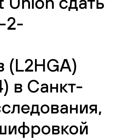
 Union сдать
-2-
в (L2HGA)
) в Санкт-
сследования,
сшифровкой