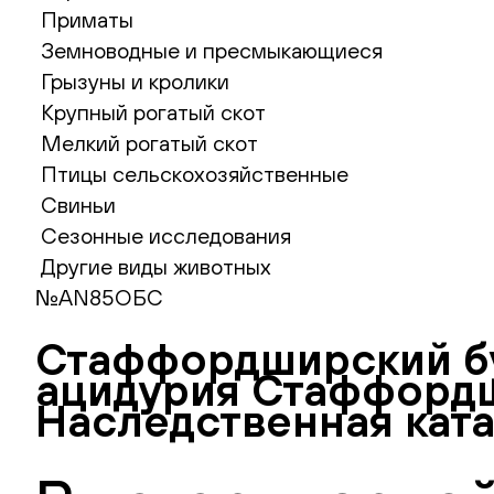
Приматы
Земноводные и пресмыкающиеся
Грызуны и кролики
Крупный рогатый скот
Мелкий рогатый скот
Птицы сельскохозяйственные
Свиньи
Сезонные исследования
Другие виды животных
№AN85ОБС
Стаффордширский бу
ацидурия Стаффордш
Наследственная ката