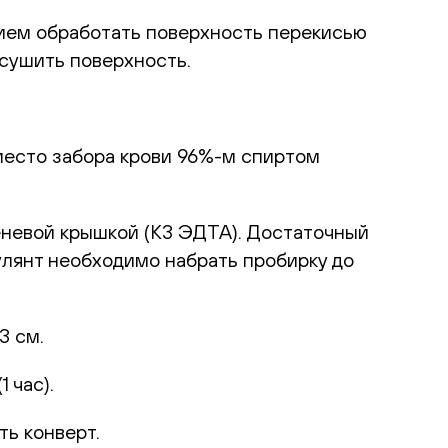
ием обработать поверхность перекисью
ысушить поверхность.
место забора крови 96%-м спиртом
еневой крышкой (К3 ЭДТА). Достаточный
улянт необходимо набрать пробирку до
3 см.
 час).
ть конверт.