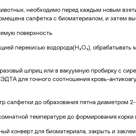
животных, необходимо перед каждым новым взят
 помещена салфетка с биоматериалом, и затем в
емую поверхность.
цией перекисью водорода(H₂O₂), обрабатывать 
оразовый шприц или в вакуумную пробирку с сир
с ЭДТА для точного соотношения кровь-антикоаг
р салфетки до образования пятна диаметром 2-
комнатной температуре до формирования корки (1
ный конверт для биоматериала, закрыть и заклеи