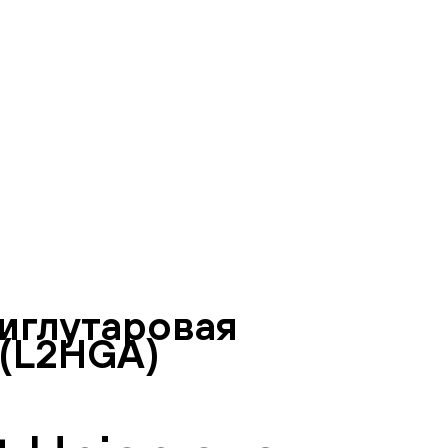
иглутаровая
 (L2HGA)