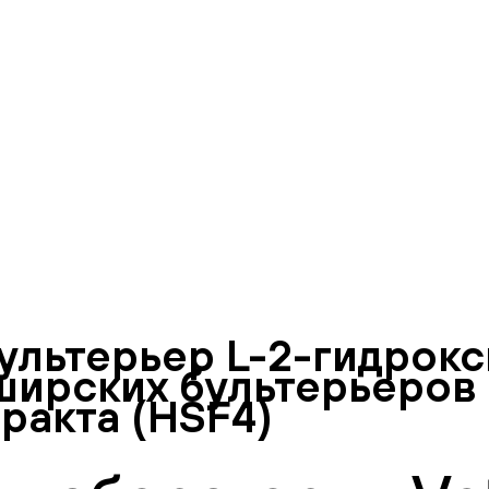
льтерьер L-2-гидрокс
ирских бультерьеров
ракта (HSF4)