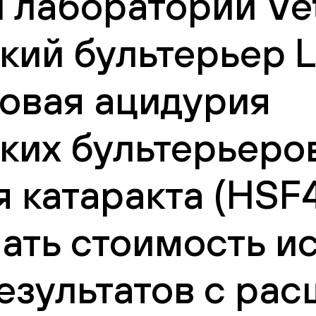
 лаборатории Vet
ий бультерьер L
овая ацидурия
их бультерьеро
 катаракта (HSF4
нать стоимость и
езультатов с ра