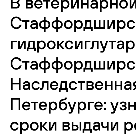
В ветеринарной
Стаффордширск
гидроксиглутар
Стаффордширск
Наследственная
Петербурге: уз
сроки выдачи р