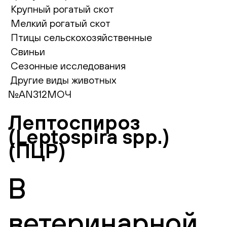
Крупный рогатый скот
Мелкий рогатый скот
Птицы сельскохозяйственные
Свиньи
Сезонные исследования
Другие виды животных
№AN312МОЧ
Лептоспироз
(Leptospira spp.)
(ПЦР)
В
ветеринарной