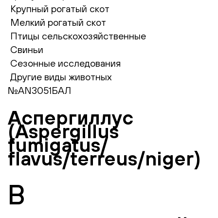
Крупный рогатый скот
Мелкий рогатый скот
Птицы сельскохозяйственные
Свиньи
Сезонные исследования
Другие виды животных
№AN3051БАЛ
Аспергиллус
(Aspergillus
fumigatus/
flavus/terreus/niger)
В