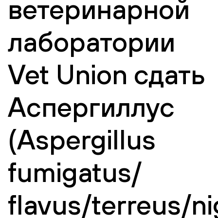
ветеринарной
лаборатории
Vet Union сдать
Аспергиллус
(Aspergillus
fumigatus/
flavus/terreus/ni