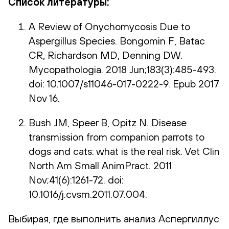
Список литературы:
A Review of Onychomycosis Due to
Aspergillus Species. Bongomin F, Batac
CR, Richardson MD, Denning DW.
Mycopathologia. 2018 Jun;183(3):485-493.
doi: 10.1007/s11046-017-0222-9. Epub 2017
Nov 16.
Bush JM, Speer B, Opitz N. Disease
transmission from companion parrots to
dogs and cats: what is the real risk. Vet Clin
North Am Small AnimPract. 2011
Nov;41(6):1261-72. doi:
10.1016/j.cvsm.2011.07.004.
Выбирая, где выполнить анализ Аспергиллус