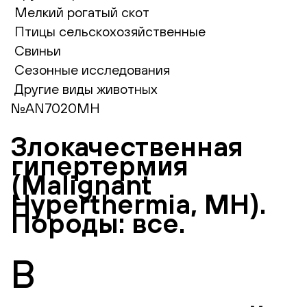
Мелкий рогатый скот
Птицы сельскохозяйственные
Свиньи
Сезонные исследования
Другие виды животных
№AN7020MH
Злокачественная
гипертермия
(Malignant
Hyperthermia, MH).
Породы: все.
В