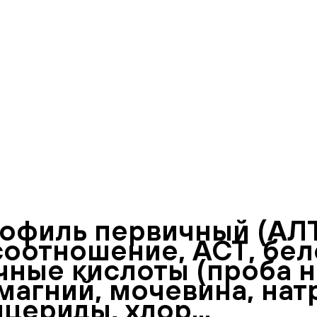
офиль первичный (АЛТ
соотношение, АСТ, бел
чные кислоты (проба н
магний, мочевина, нат
цериды, хлор...