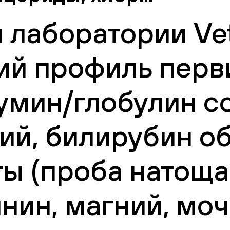
 лаборатории Vet
ий профиль перв
умин/глобулин с
ий, билирубин об
ы (проба натощак
нин, магний, моч