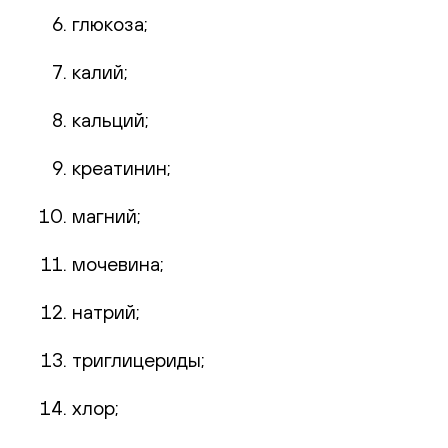
глюкоза;
калий;
кальций;
креатинин;
магний;
мочевина;
натрий;
триглицериды;
хлор;