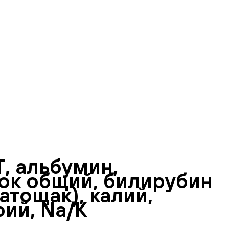
, альбумин,
ок общий, билирубин
атощак), калий,
рий, Na/K