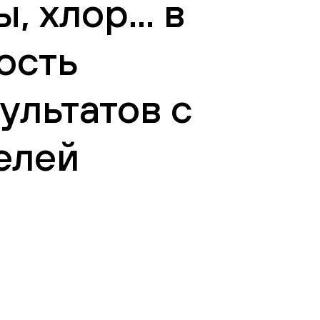
 хлор... в
ость
ультатов с
елей