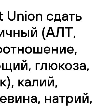
 Union сдать
ичный (АЛТ,
оотношение,
щий, глюкоза,
), калий,
евина, натрий,