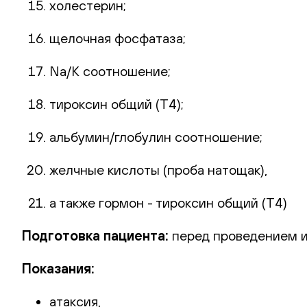
холестерин;
щелочная фосфатаза;
Na/K соотношение;
тироксин общий (Т4);
альбумин/глобулин соотношение;
желчные кислоты (проба натощак),
а также гормон - тироксин общий (Т4)
Подготовка пациента
:
перед проведением и
Показания:
атаксия,