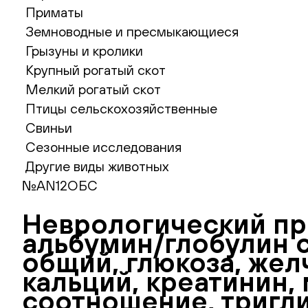
Приматы
Земноводные и пресмыкающиеся
Грызуны и кролики
Крупный рогатый скот
Мелкий рогатый скот
Птицы сельскохозяйственные
Свиньи
Сезонные исследования
Другие виды животных
№AN12ОБС
Неврологический пр
альбумин/глобулин 
общий, глюкоза, жел
кальций, креатинин, 
соотношение, тригли