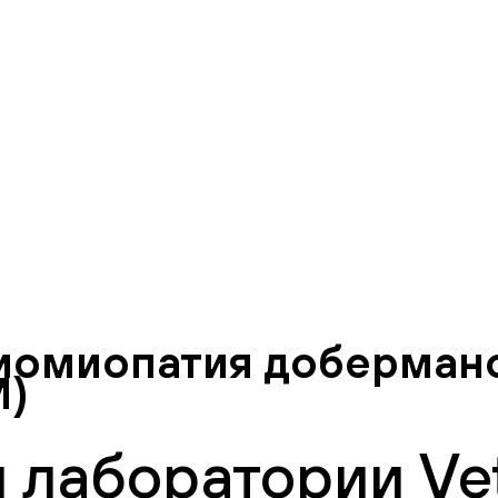
иомиопатия доберманов
M)
 лаборатории Vet