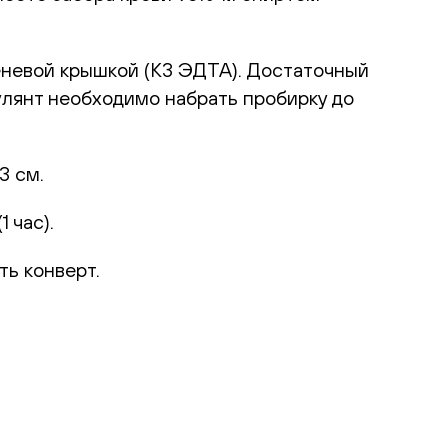
еневой крышкой (К3 ЭДТА). Достаточный
улянт необходимо набрать пробирку до
3 см.
 час).
ть конверт.