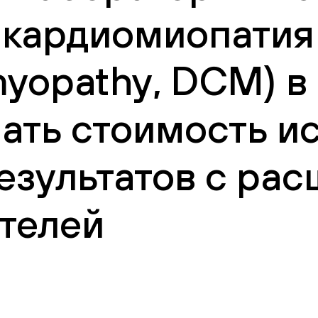
 кардиомиопатия
myopathy, DCM) в
нать стоимость и
езультатов с ра
телей