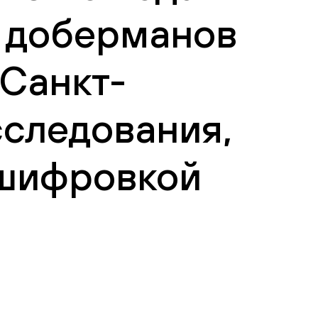
 доберманов
 Санкт-
сследования,
сшифровкой