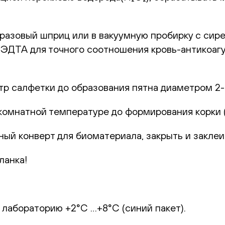
оразовый шприц или в вакуумную пробирку с сир
с ЭДТА для точного соотношения кровь-антикоаг
р салфетки до образования пятна диаметром 2-
комнатной температуре до формирования корки (1
ный конверт для биоматериала, закрыть и заклеи
ланка!
 лабораторию +2°С …+8°С (синий пакет).