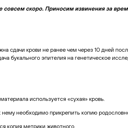
е совсем скоро. Приносим извинения за вре
а сдачи крови не ранее чем через 10 дней посл
ача букального эпителия на генетическое иссле
оматериала используется «сухая» кровь.
к нему необходимо прикрепить копию родословн
ся копия метрики животного.