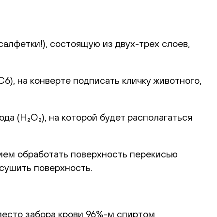
алфетки!), состоящую из двух-трех слоев,
), на конверте подписать кличку животного,
а (H₂O₂), на которой будет располагаться
ием обработать поверхность перекисью
ысушить поверхность.
место забора крови 96%-м спиртом