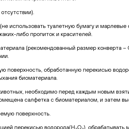
отсутствии).
не использовать туалетную бумагу и марлевые с
каких-либо пропиток и красителей.
териала (рекомендованный размер конверта – С6
чии.
 поверхность, обработанную перекисью водород
ыхания биоматериала.
животных, необходимо перед каждым новым взят
 помещена салфетка с биоматериалом, и затем в
емую поверхность.
цией перекисью водорода(H₂O₂), обрабатывать 