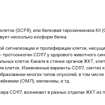
клеток (SCFR), или белковая тирозинкиназа Kit (
твует несколько изоформ белка.
ной сигнализации и пролиферации клеток, несущ
 - протоонкоген CD117 у здорового животного си
льных клеток Кахаля в стенке органов ЖКТ, клет
е клеток. Измененные варианты CD117, синтез 
 в образовании многих типов опухолей, в том чис
ейкемии (ОМЛ), меланомы, и тд.
ера CD117, возникают в разных отделах ЖКТ из