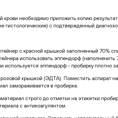
й крови необходимо приложить копию результата
не гистологические) с подтвержденный диагноз
онтейнер с красной крышкой заполненный 70% спи
онтейнера использовать эппендорф (наполненить
ли используется эппендорф - пробирку плотно з
с розовой крышкой (ЭДТА). Поместить аспират на
иал замораживается в пробирке.
иоматериал строго до отметки на этикетки проб
териала с антикоагулянтом.