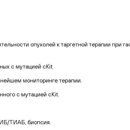
ельности опухолей к таргетной терапии при г
ых с мутацией cKit.
нейшем мониторинге терапии.
ного с мутацией cKit.
ИБ/ТИАБ, биопсия.