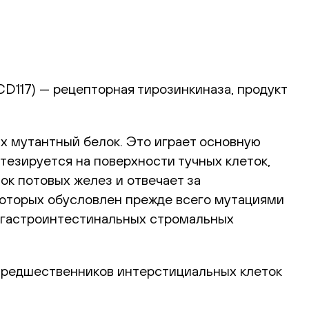
CD117) — рецепторная тирозинкиназа, продукт
их мутантный белок. Это играет основную
нтезируется на поверхности тучных клеток,
ок потовых желез и отвечает за
которых обусловлен прежде всего мутациями
ле гастроинтестинальных стромальных
 предшественников интерстициальных клеток