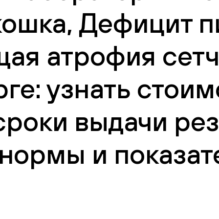
ошка, Дефицит п
ая атрофия сетча
ге: узнать стоим
сроки выдачи рез
нормы и показат