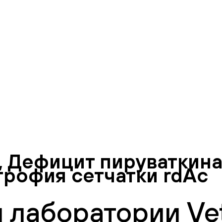
, Дефицит пируваткина
рофия сетчатки rdAc
 лаборатории Vet