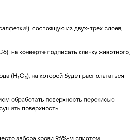
алфетки!), состоящую из двух-трех слоев,
), на конверте подписать кличку животного,
а (H₂O₂), на которой будет располагаться
ием обработать поверхность перекисью
ысушить поверхность.
место забора крови 96%-м спиртом