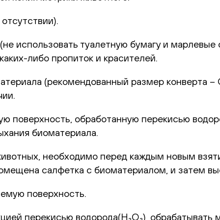
отсутствии).
не использовать туалетную бумагу и марлевые с
каких-либо пропиток и красителей.
териала (рекомендованный размер конверта – С6
чии.
 поверхность, обработанную перекисью водород
ыхания биоматериала.
животных, необходимо перед каждым новым взят
 помещена салфетка с биоматериалом, и затем в
емую поверхность.
цией перекисью водорода(H₂O₂), обрабатывать 