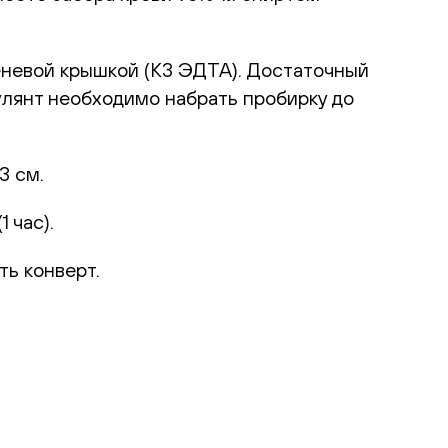
еневой крышкой (К3 ЭДТА). Достаточный
улянт необходимо набрать пробирку до
3 см.
 час).
ть конверт.