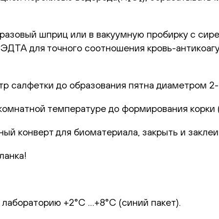
оразовый шприц или в вакуумную пробирку с сир
с ЭДТА для точного соотношения кровь-антикоаг
р салфетки до образования пятна диаметром 2-
комнатной температуре до формирования корки (1
ный конверт для биоматериала, закрыть и заклеи
ланка!
 лабораторию +2°С …+8°С (синий пакет).