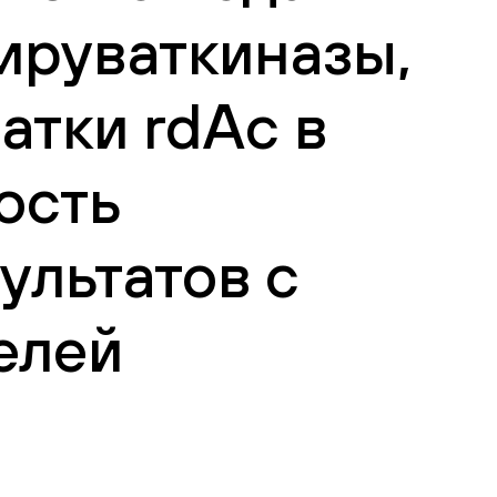
ируваткиназы,
тки rdAc в
ость
ультатов с
елей