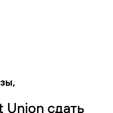
зы,
 Union сдать