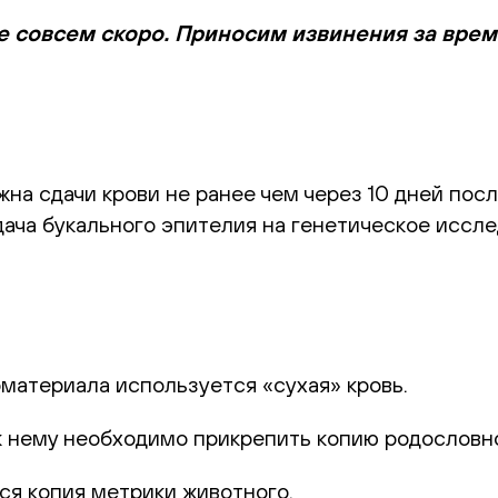
е совсем скоро. Приносим извинения за вре
а сдачи крови не ранее чем через 10 дней посл
ача букального эпителия на генетическое иссле
оматериала используется «сухая» кровь.
к нему необходимо прикрепить копию родословн
ся копия метрики животного.