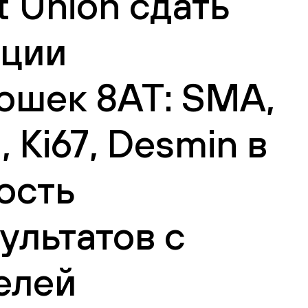
 Union сдать
ации
кошек 8АТ: SMA,
 Ki67, Desmin в
ость
ультатов с
елей