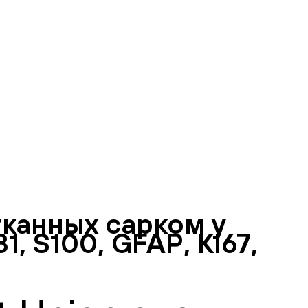
канных сарком у
, S100, GFAP, Ki67,