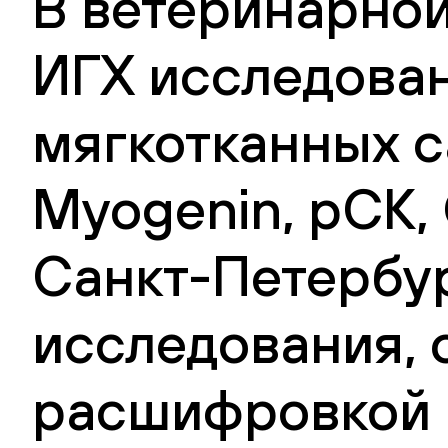
В ветеринарной
ИГХ исследова
мягкотканных с
Myogenin, pCK, 
Санкт-Петербур
исследования, 
расшифровкой 