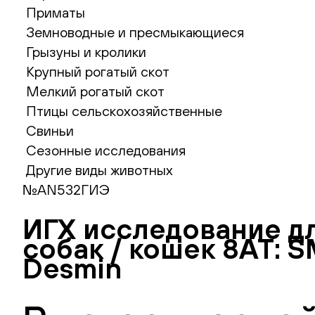
Приматы
Земноводные и пресмыкающиеся
Грызуны и кролики
Крупный рогатый скот
Мелкий рогатый скот
Птицы сельскохозяйственные
Свиньи
Сезонные исследования
Другие виды животных
№AN532ГИЭ
ИГХ исследование д
собак / кошек 8АТ: S
Desmin