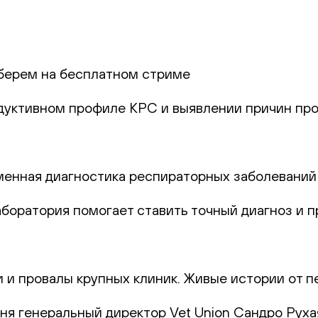
берем на бесплатном стриме
одуктивном профиле КРС и выявлении причин про
еменная диагностика респираторных заболеваний
лаборатория помогает ставить точный диагноз и
и и провалы крупных клиник. Живые истории от п
юня генеральный директор Vet Union Сандро Руха