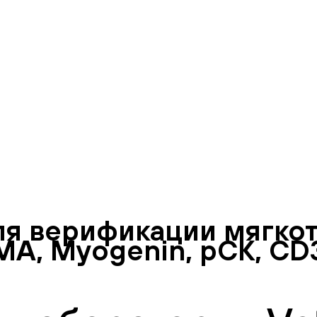
ля верификации мягкот
MA, Myogenin, pCK, CD31