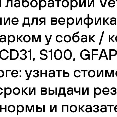
 лаборатории Vet
ние для верифик
арком у собак / 
CD31, S100, GFAP,
ге: узнать стоим
сроки выдачи рез
нормы и показат