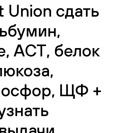
 Union сдать
льбумин,
, АСТ, белок
люкоза,
фосфор, ЩФ +
узнать
 выдачи