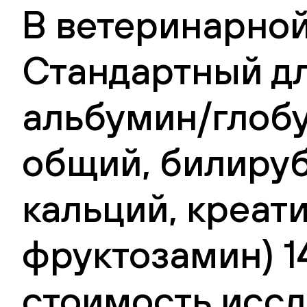
В ветеринарной
Стандартный дл
альбумин/глобу
общий, билируб
кальций, креат
фруктозамин) 1
стоимость иссл