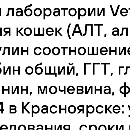
 лаборатории Vet
я кошек (АЛТ, а
лин соотношение
ин общий, ГГТ, г
инин, мочевина, 
4 в Красноярске: 
едования, сроки