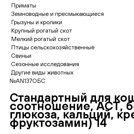
Приматы
Земноводные и пресмыкающиеся
Грызуны и кролики
Крупный рогатый скот
Мелкий рогатый скот
Птицы сельскохозяйственные
Свиньи
Сезонные исследования
Другие виды животных
№AN137ОБС
Стандартный для кош
соотношение, АСТ, б
глюкоза, кальций, к
фруктозамин) 14