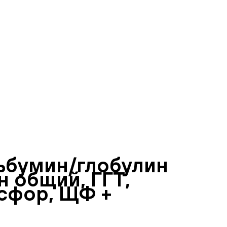
льбумин/глобулин
 общий, ГГТ,
осфор, ЩФ +