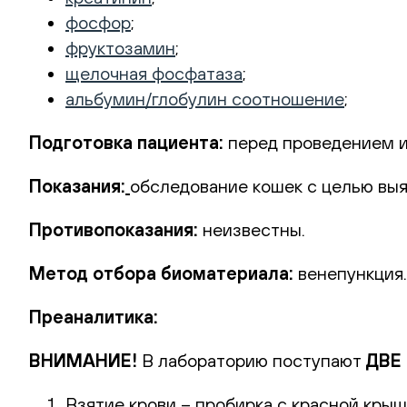
фосфор
;
фруктозамин
;
щелочная фосфатаза
;
альбумин/глобулин соотношение
;
Подготовка пациента
:
перед проведением и
Показания:
обследование кошек с целью выя
Противопоказания:
неизвестны.
Метод отбора биоматериала:
венепункция.
Преаналитика:
ВНИМАНИЕ!
В лабораторию поступают
ДВЕ
Взятие крови – пробирка с красной крыш