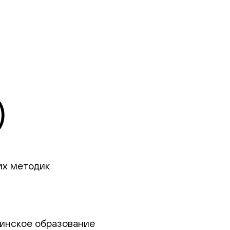
)
их методик
цинское образование