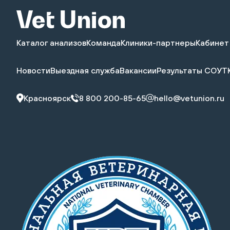
Каталог анализов
Команда
Клиники-партнеры
Кабинет
Новости
Выездная служба
Вакансии
Результаты СОУТ
Красноярск
8 800 200-85-65
hello@vetunion.ru