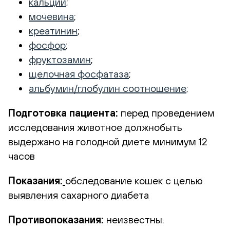
кальций
;
мочевина
;
креатинин
;
фосфор
;
фруктозамин
;
щелочная фосфатаза
;
альбумин/глобулин соотношение
;
Подготовка пациента
:
перед проведением
исследования животное должнобыть
выдержано на голодной диете минимум 12
часов
Показания:
обследование кошек с целью
выявления сахарного диабета
Противопоказания:
неизвестны.