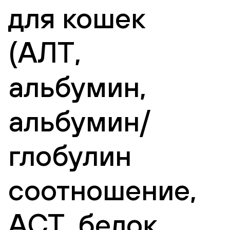
для кошек
(АЛТ,
альбумин,
альбумин/
глобулин
соотношение,
АСТ, белок