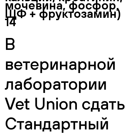
мочевина, фосфор,
ЩФ + фруктозамин)
14
В
ветеринарной
лаборатории
Vet Union сдать
Стандартный