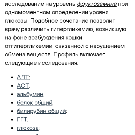
исследование на уровень
фруктозамина
при
одномоментном определении уровня
глюкозы. Подобное сочетание позволит
врачу различить гипергликемию, возникшую
на фоне возбуждения кошки
отгипергликемии, связанной с нарушением
обмена веществ. Профиль включает
следующие исследования:
АЛТ
;
АСТ
;
альбумин
;
белок общий
;
билирубин общий
;
ГГТ
;
глюкоза
;