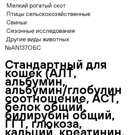
Мелкий рогатый скот
Птицы сельскохозяйственные
Свиньи
Сезонные исследования
Другие виды животных
№AN137ОБС
Стандартный для
кошек (АЛТ,
альбумин,
альбумин/глобулин
соотношение, АСТ,
белок общий,
билирубин общий,
ГГТ, глюкоза,
кальций, креатинин,