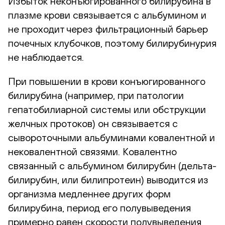
Избыток неконъюгированного билирубина в
плазме крови связывается с альбумином и
не проходит через фильтрационный барьер
почечных клубочков, поэтому билирубинурия
не наблюдается.
При повышении в крови конъюгированного
билирубина (например, при патологии
гепатобилиарной системы или обструкции
желчных протоков) он связывается с
сывороточными альбуминами ковалентной и
нековалентной связями. Ковалентно
связанный с альбумином билирубин (дельта-
билирубин, или билипротеин) выводится из
организма медленнее других форм
билирубина, период его полувыведения
примерно равен скорости полувыведения