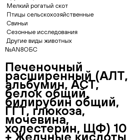
Мелкий рогатый скот
Птицы сельскохозяйственные
Свиньи
Сезонные исследования
Другие виды животных
№AN8ОБС
Печеночный
расширенный (АЛТ,
альбумин, АСТ,
белок общий,
билирубин общий,
ГГТ, глюкоза,
мочевина,
холестерин, ЩФ) 10
+ Желчные кислоты