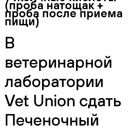
(проба натощак +
проба после приема
пищи)
В
ветеринарной
лаборатории
Vet Union сдать
Печеночный