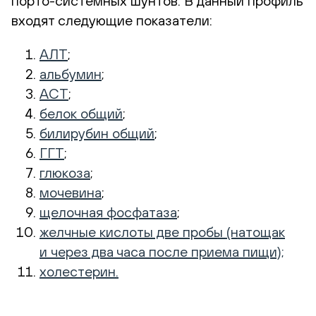
порто-системных
шунтов. В данный профиль
входят следующие показатели:
АЛТ
;
альбумин
;
АСТ
;
белок общий
;
билирубин общий
;
ГГТ
;
глюкоза
;
мочевина
;
щелочная фосфатаза
;
желчные кислоты две пробы (натощак
и через два часа после приема пищи);
холестерин.