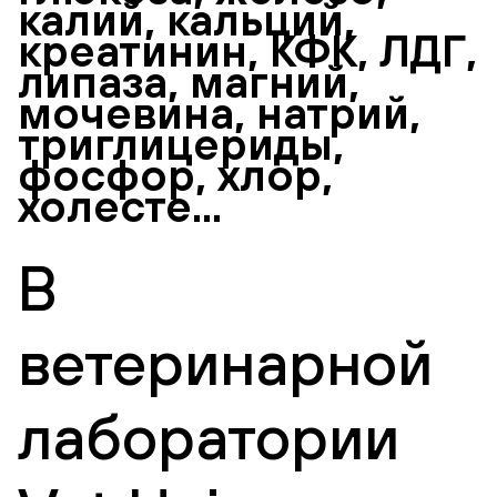
калий, кальций,
креатинин, КФК, ЛДГ,
липаза, магний,
мочевина, натрий,
триглицериды,
фосфор, хлор,
холесте...
В
ветеринарной
лаборатории