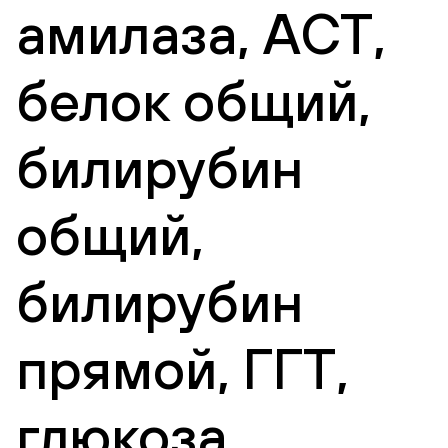
амилаза, АСТ,
белок общий,
билирубин
общий,
билирубин
прямой, ГГТ,
глюкоза,