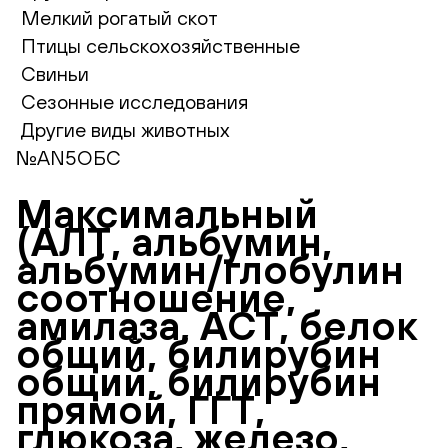
Мелкий рогатый скот
Птицы сельскохозяйственные
Свиньи
Сезонные исследования
Другие виды животных
№AN5ОБС
Максимальный
(АЛТ, альбумин,
альбумин/глобулин
соотношение,
амилаза, АСТ, белок
общий, билирубин
общий, билирубин
прямой, ГГТ,
глюкоза, железо,