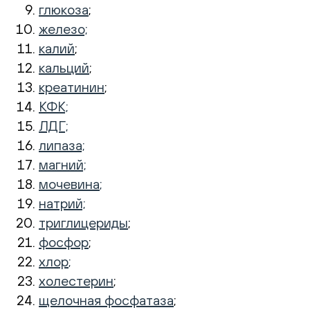
глюкоза
;
железо;
калий
;
кальций
;
креатинин
;
КФК;
ЛДГ;
липаза;
магний;
мочевина
;
натрий;
триглицериды
;
фосфор
;
хлор
;
холестерин
;
щелочная фосфатаза
;