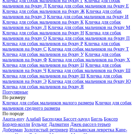
Кличка для собак мальчиков на букву Г
Кличка для собак
мальчиков на букву Д
Кличка для собак мальчиков на букву Е
Кличка для собак мальчиков на букву Ж
Кличка для собак
мальчиков на букву З
Кличка для собак мальчиков на букву И
Кличка для собак мальчиков на букву К
Кличка для собак
мальчиков на букву Л
Кличка для собак мальчиков на букву М
Кличка для собак мальчиков на букву Н
Кличка для собак
мальчиков на букву О
Кличка для собак мальчиков на букву П
Кличка для собак мальчиков на букву Р
Кличка для собак
мальчиков на букву С
Кличка для собак мальчиков на букву Т
Кличка для собак мальчиков на букву У
Кличка для собак
мальчиков на букву Ф
Кличка для собак мальчиков на букву Х
Кличка для собак мальчиков на букву Ц
Кличка для собак
мальчиков на букву Ч
Кличка для собак мальчиков на букву Ш
Кличка для собак мальчиков на букву Щ
Кличка для собак
мальчиков на букву Э
Кличка для собак мальчиков на букву Ю
Кличка для собак мальчиков на букву Я
Популярные
По размеру
Клички для собак мальчиков малого размера
Клички для собак
мальчиков среднего размера
По породе
Акита-ину
Алабай
Басенджи
Бассет-хаунд
Бигль
Боксер
Бордер-колли
Бульдог
Далматин
Джек-рассел-терьер
Доберман
Золотистый ретривер
Итальянская левретка
Кане-