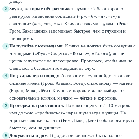
улице.
Звуки, которые пёс различает лучше.
Собаки хорошо
2
реагируют на звонкие согласные («р», «б», «д», «г») и
свистящие («с», «ц», «з»). Клички с такими звуками (Рекс,
Гром, Бакс) щенок запоминает быстрее, чем с глухими и
шипящими.
Не путайте с командами.
Кличка не должна быть созвучна с
3
командами («Фу», «Сидеть», «Ко мне», «Голос»), иначе
щенок запутается на дрессировке. Проверьте, чтобы имя не
сливалось с базовыми командами на слух.
Под характер и породу.
Активному псу подойдут звонкие
4
сильные имена (Гром, Атаман, Боец), спокойному — мягкие
(Барон, Макс, Лёва). Крупным породам чаще выбирают
основательные клички, мелким — лёгкие и короткие.
Проверка на расстоянии.
Позовите щенка с 5–10 метров:
5
имя должно «пробиваться» через шум ветра и улицы. На
короткие звонкие клички (Рекс, Бакс, Джек) собаки реагируют
быстрее, чем на длинные.
Документы и дом.
В родословной может быть полное
6