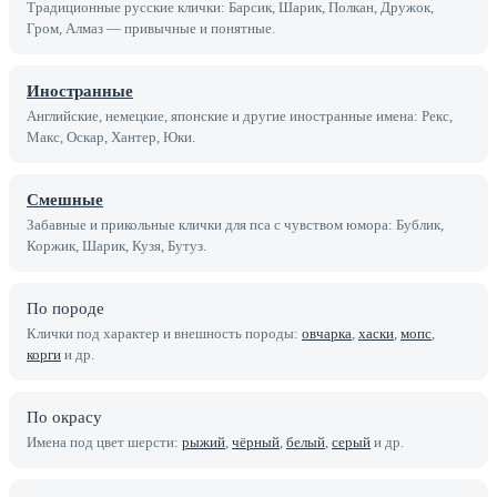
Традиционные русские клички: Барсик, Шарик, Полкан, Дружок,
Гром, Алмаз — привычные и понятные.
Иностранные
Английские, немецкие, японские и другие иностранные имена: Рекс,
Макс, Оскар, Хантер, Юки.
Смешные
Забавные и прикольные клички для пса с чувством юмора: Бублик,
Коржик, Шарик, Кузя, Бутуз.
По породе
Клички под характер и внешность породы:
овчарка
,
хаски
,
мопс
,
корги
и др.
По окрасу
Имена под цвет шерсти:
рыжий
,
чёрный
,
белый
,
серый
и др.