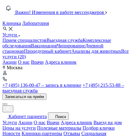
Важно! Изменения в работе мессенджеров
Клиника
Лаборатория
Услуги
Прием специалистов
Выездная служба
Комплексные
обследования
Вакцинация
Чипирование
Дневной
стационар
Процедурный кабинет
Анализы для животных
Все
услуги (20)
Акции
О нас
Врачи
Адреса клиник
Москва
+7 (495) 136-00-47 – запись в клинике
+7 (495) 215-53-88 –
выездная служба
Записаться на приём
Кабинет пациента
Поиск
Услуги
Акции
О нас
Врачи
Адреса клиник
Выезд на дом
Цены на услуги
Полезные материалы
Подбор клички
Новости
Клиники-партнеры
Отзывы
Социальная