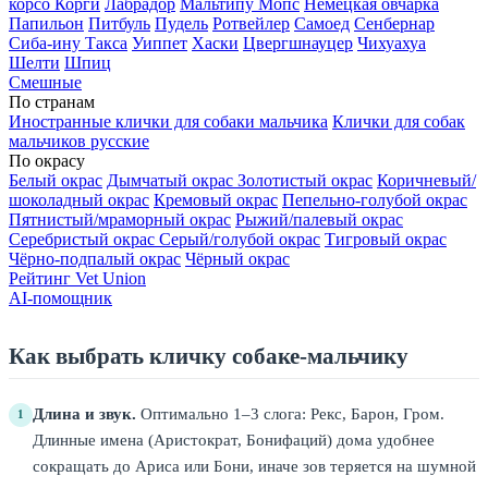
корсо
Корги
Лабрадор
Мальтипу
Мопс
Немецкая овчарка
Папильон
Питбуль
Пудель
Ротвейлер
Самоед
Сенбернар
Сиба-ину
Такса
Уиппет
Хаски
Цвергшнауцер
Чихуахуа
Шелти
Шпиц
Смешные
По странам
Иностранные клички для собаки мальчика
Клички для собак
мальчиков русские
По окрасу
Белый окрас
Дымчатый окрас
Золотистый окрас
Коричневый/
шоколадный окрас
Кремовый окрас
Пепельно-голубой окрас
Пятнистый/мраморный окрас
Рыжий/палевый окрас
Серебристый окрас
Серый/голубой окрас
Тигровый окрас
Чёрно-подпалый окрас
Чёрный окрас
Рейтинг Vet Union
AI-помощник
Как выбрать кличку собаке-мальчику
Длина и звук.
Оптимально 1–3 слога: Рекс, Барон, Гром.
1
Длинные имена (Аристократ, Бонифаций) дома удобнее
сокращать до Ариса или Бони, иначе зов теряется на шумной