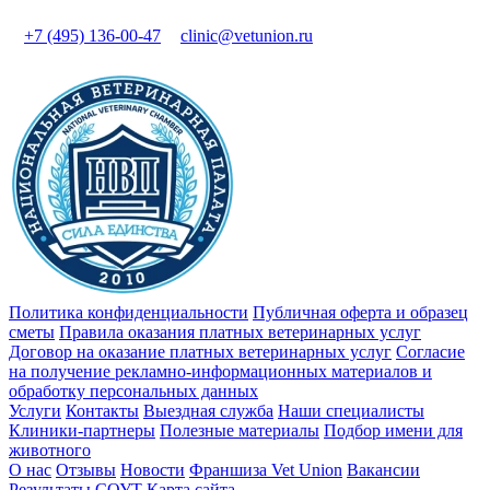
+7 (495) 136-00-47
clinic@vetunion.ru
Политика конфиденциальности
Публичная оферта и образец
сметы
Правила оказания платных ветеринарных услуг
Договор на оказание платных ветеринарных услуг
Cогласие
на получение рекламно-информационных материалов и
обработку персональных данных
Услуги
Контакты
Выездная служба
Наши специалисты
Клиники-партнеры
Полезные материалы
Подбор имени для
животного
О нас
Отзывы
Новости
Франшиза Vet Union
Вакансии
Результаты СОУТ
Карта сайта