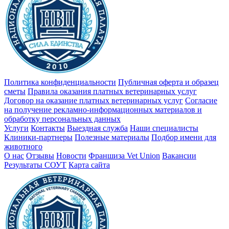
Политика конфиденциальности
Публичная оферта и образец
сметы
Правила оказания платных ветеринарных услуг
Договор на оказание платных ветеринарных услуг
Cогласие
на получение рекламно-информационных материалов и
обработку персональных данных
Услуги
Контакты
Выездная служба
Наши специалисты
Клиники-партнеры
Полезные материалы
Подбор имени для
животного
О нас
Отзывы
Новости
Франшиза Vet Union
Вакансии
Результаты СОУТ
Карта сайта