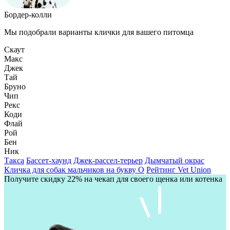
Бордер-колли
Мы подобрали варианты клички для вашего питомца
Скаут
Макс
Джек
Тай
Бруно
Чип
Рекс
Коди
Флай
Рой
Бен
Ник
Такса
Бассет-хаунд
Джек-рассел-терьер
Дымчатый окрас
Кличка для собак мальчиков на букву О
Рейтинг Vet Union
Получите скидку 22% на чекап для своего щенка или котенка