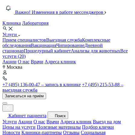
Важно! Изменения в работе мессенджеров
Клиника
Лаборатория
Услуги
Прием специалистов
Выездная служба
Комплексные
обследования
Вакцинация
Чипирование
Дневной
стационар
Процедурный кабинет
Анализы для животных
Все
услуги (20)
Акции
О нас
Врачи
Адреса клиник
Москва
+7 (495) 136-00-47 – запись в клинике
+7 (495) 215-53-88 –
выездная служба
Записаться на приём
Кабинет пациента
Поиск
Услуги
Акции
О нас
Врачи
Адреса клиник
Выезд на дом
Цены на услуги
Полезные материалы
Подбор клички
Новости
Клиники-партнеры
Отзывы
Социальная