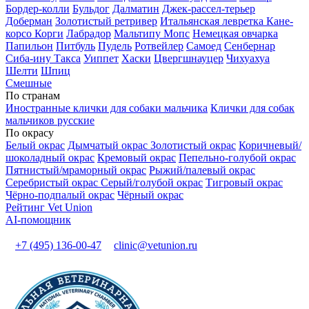
Бордер-колли
Бульдог
Далматин
Джек-рассел-терьер
Доберман
Золотистый ретривер
Итальянская левретка
Кане-
корсо
Корги
Лабрадор
Мальтипу
Мопс
Немецкая овчарка
Папильон
Питбуль
Пудель
Ротвейлер
Самоед
Сенбернар
Сиба-ину
Такса
Уиппет
Хаски
Цвергшнауцер
Чихуахуа
Шелти
Шпиц
Смешные
По странам
Иностранные клички для собаки мальчика
Клички для собак
мальчиков русские
По окрасу
Белый окрас
Дымчатый окрас
Золотистый окрас
Коричневый/
шоколадный окрас
Кремовый окрас
Пепельно-голубой окрас
Пятнистый/мраморный окрас
Рыжий/палевый окрас
Серебристый окрас
Серый/голубой окрас
Тигровый окрас
Чёрно-подпалый окрас
Чёрный окрас
Рейтинг Vet Union
AI-помощник
+7 (495) 136-00-47
clinic@vetunion.ru