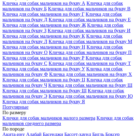
Кличка для собак мальчиков на букву А
Кличка для собак
мальчиков на букву Б
Кличка для собак мальчиков на букву В
Кличка для собак мальчиков на букву Г
Кличка для собак
мальчиков на букву Д
Кличка для собак мальчиков на букву Е
Кличка для собак мальчиков на букву Ж
Кличка для собак
мальчиков на букву З
Кличка для собак мальчиков на букву И
Кличка для собак мальчиков на букву К
Кличка для собак
мальчиков на букву Л
Кличка для собак мальчиков на букву М
Кличка для собак мальчиков на букву Н
Кличка для собак
мальчиков на букву О
Кличка для собак мальчиков на букву П
Кличка для собак мальчиков на букву Р
Кличка для собак
мальчиков на букву С
Кличка для собак мальчиков на букву Т
Кличка для собак мальчиков на букву У
Кличка для собак
мальчиков на букву Ф
Кличка для собак мальчиков на букву Х
Кличка для собак мальчиков на букву Ц
Кличка для собак
мальчиков на букву Ч
Кличка для собак мальчиков на букву Ш
Кличка для собак мальчиков на букву Щ
Кличка для собак
мальчиков на букву Э
Кличка для собак мальчиков на букву Ю
Кличка для собак мальчиков на букву Я
Популярные
По размеру
Клички для собак мальчиков малого размера
Клички для собак
мальчиков среднего размера
По породе
Акита-ину
Алабай
Басенджи
Бассет-хаунд
Бигль
Боксер