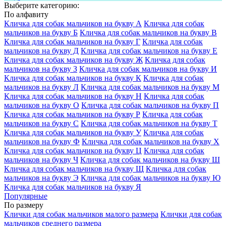
Выберите категорию:
По алфавиту
Кличка для собак мальчиков на букву А
Кличка для собак
мальчиков на букву Б
Кличка для собак мальчиков на букву В
Кличка для собак мальчиков на букву Г
Кличка для собак
мальчиков на букву Д
Кличка для собак мальчиков на букву Е
Кличка для собак мальчиков на букву Ж
Кличка для собак
мальчиков на букву З
Кличка для собак мальчиков на букву И
Кличка для собак мальчиков на букву К
Кличка для собак
мальчиков на букву Л
Кличка для собак мальчиков на букву М
Кличка для собак мальчиков на букву Н
Кличка для собак
мальчиков на букву О
Кличка для собак мальчиков на букву П
Кличка для собак мальчиков на букву Р
Кличка для собак
мальчиков на букву С
Кличка для собак мальчиков на букву Т
Кличка для собак мальчиков на букву У
Кличка для собак
мальчиков на букву Ф
Кличка для собак мальчиков на букву Х
Кличка для собак мальчиков на букву Ц
Кличка для собак
мальчиков на букву Ч
Кличка для собак мальчиков на букву Ш
Кличка для собак мальчиков на букву Щ
Кличка для собак
мальчиков на букву Э
Кличка для собак мальчиков на букву Ю
Кличка для собак мальчиков на букву Я
Популярные
По размеру
Клички для собак мальчиков малого размера
Клички для собак
мальчиков среднего размера