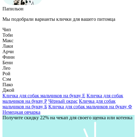
Папильон
Мы подобрали варианты клички для вашего питомца
Чип
Тоби
Макс
Лаки
Арчи
Финн
Бени
Лео
Рой
Сэм
Пако
Джой
Кличка для собак мальчиков на букву Е
Кличка для собак
мальчиков на букву Р
Чёрный окрас
Кличка для собак
мальчиков на букву Б
Кличка для собак мальчиков на букву Ф
Немецкая овчарка
Получите скидку 22% на чекап для своего щенка или котенка