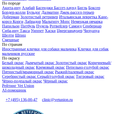
По породе
Акита-ину
Алабай
Басенджи
Бассет-хаунд
Бигль
Боксер
Бордер-колли
Бульдог
Далматин
Джек-рассел-терьер
Доберман
Золотистый ретривер
Итальянская левретка
Кане-
корсо
Корги
Лабрадор
Мальтипу
Мопс
Немецкая овчарка
Папильон
Питбуль
Пудель
Ротвейлер
Самоед
Сенбернар
Сиба-ину
Такса
Уиппет
Хаски
Цвергшнауцер
Чихуахуа
Шелти
Шпиц
Смешные
По странам
Иностранные клички для собаки мальчика
Клички для собак
мальчиков русские
По окрасу
Белый окрас
Дымчатый окрас
Золотистый окрас
Коричневый/
шоколадный окрас
Кремовый окрас
Пепельно-голубой окрас
Пятнистый/мраморный окрас
Рыжий/палевый окрас
Серебристый окрас
Серый/голубой окрас
Тигровый окрас
Чёрно-подпалый окрас
Чёрный окрас
Рейтинг Vet Union
AI-помощник
+7 (495) 136-00-47
clinic@vetunion.ru