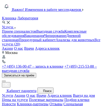
Важно! Изменения в работе мессенджеров
Клиника
Лаборатория
Услуги
Прием специалистов
Выездная служба
Комплексные
обследования
Вакцинация
Чипирование
Дневной
стационар
Процедурный кабинет
Анализы для животных
Все
услуги (20)
Акции
О нас
Врачи
Адреса клиник
Москва
+7 (495) 136-00-47 – запись в клинике
+7 (495) 215-53-88 –
выездная служба
Записаться на приём
Кабинет пациента
Поиск
Услуги
Акции
О нас
Врачи
Адреса клиник
Выезд на дом
Цены на услуги
Полезные материалы
Подбор клички
Новости
Клиники-партнеры
Отзывы
Социальная