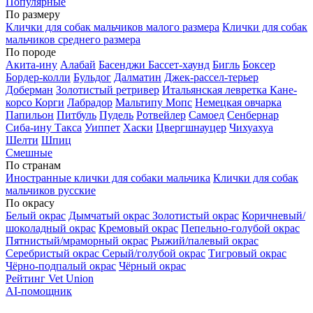
Популярные
По размеру
Клички для собак мальчиков малого размера
Клички для собак
мальчиков среднего размера
По породе
Акита-ину
Алабай
Басенджи
Бассет-хаунд
Бигль
Боксер
Бордер-колли
Бульдог
Далматин
Джек-рассел-терьер
Доберман
Золотистый ретривер
Итальянская левретка
Кане-
корсо
Корги
Лабрадор
Мальтипу
Мопс
Немецкая овчарка
Папильон
Питбуль
Пудель
Ротвейлер
Самоед
Сенбернар
Сиба-ину
Такса
Уиппет
Хаски
Цвергшнауцер
Чихуахуа
Шелти
Шпиц
Смешные
По странам
Иностранные клички для собаки мальчика
Клички для собак
мальчиков русские
По окрасу
Белый окрас
Дымчатый окрас
Золотистый окрас
Коричневый/
шоколадный окрас
Кремовый окрас
Пепельно-голубой окрас
Пятнистый/мраморный окрас
Рыжий/палевый окрас
Серебристый окрас
Серый/голубой окрас
Тигровый окрас
Чёрно-подпалый окрас
Чёрный окрас
Рейтинг Vet Union
AI-помощник