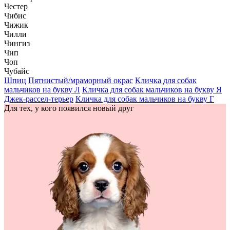
Честер
Чибис
Чижик
Чилли
Чингиз
Чип
Чоп
Чубайс
Шпиц
Пятнистый/мраморный окрас
Кличка для собак
мальчиков на букву Л
Кличка для собак мальчиков на букву Я
Джек-рассел-терьер
Кличка для собак мальчиков на букву Г
Для тех, у кого появился новый друг