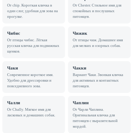
От chip. Короткая кличка в
От Chester. Стильное имя для
один слог, удобная для зова на
спокойных и послушных
прогулке.
питомцев.
Чибис
Чижик
От птицы чибис. Лёгкая
От птицы чиж. Домашнее имя
русская кличка для подвижных
для мелких и озорных собак.
щенков.
Чаки
Чакки
Современное короткое имя.
Вариант Чаки. Звонкая кличка
Удобно для дрессировки и
для активных и контактных
повседневного зова.
питомцев.
Чалли
Чаплин
От Chally. Мягкое имя для
От Чарли Чаплина.
ласковых и домашних собак.
Оригинальная кличка для
питомцев с выразительной
мордой.