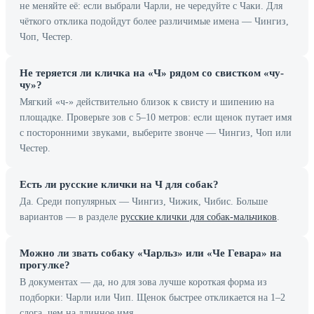
не меняйте её: если выбрали Чарли, не чередуйте с Чаки. Для
чёткого отклика подойдут более различимые имена — Чингиз,
Чоп, Честер.
Не теряется ли кличка на «Ч» рядом со свистком «чу-
чу»?
Мягкий «ч-» действительно близок к свисту и шипению на
площадке. Проверьте зов с 5–10 метров: если щенок путает имя
с посторонними звуками, выберите звонче — Чингиз, Чоп или
Честер.
Есть ли русские клички на Ч для собак?
Да. Среди популярных — Чингиз, Чижик, Чибис. Больше
вариантов — в разделе
русские клички для собак-мальчиков
.
Можно ли звать собаку «Чарльз» или «Че Гевара» на
прогулке?
В документах — да, но для зова лучше короткая форма из
подборки: Чарли или Чип. Щенок быстрее откликается на 1–2
слога, чем на длинное имя.