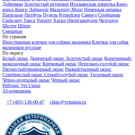
Доберман
Золотистый ретривер
Итальянская левретка
Кане-
корсо
Корги
Лабрадор
Мальтипу
Мопс
Немецкая овчарка
Папильон
Питбуль
Пудель
Ротвейлер
Самоед
Сенбернар
Сиба-ину
Такса
Уиппет
Хаски
Цвергшнауцер
Чихуахуа
Шелти
Шпиц
Смешные
По странам
Иностранные клички для собаки мальчика
Клички для собак
мальчиков русские
По окрасу
Белый окрас
Дымчатый окрас
Золотистый окрас
Коричневый/
шоколадный окрас
Кремовый окрас
Пепельно-голубой окрас
Пятнистый/мраморный окрас
Рыжий/палевый окрас
Серебристый окрас
Серый/голубой окрас
Тигровый окрас
Чёрно-подпалый окрас
Чёрный окрас
Рейтинг Vet Union
AI-помощник
+7 (495) 136-00-47
clinic@vetunion.ru