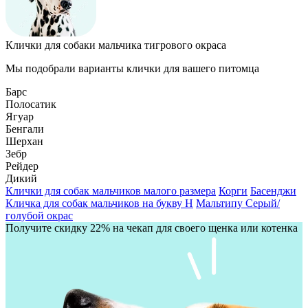
Клички для собаки мальчика тигрового окраса
Мы подобрали варианты клички для вашего питомца
Барс
Полосатик
Ягуар
Бенгали
Шерхан
Зебр
Рейдер
Дикий
Клички для собак мальчиков малого размера
Корги
Басенджи
Кличка для собак мальчиков на букву Н
Мальтипу
Серый/
голубой окрас
Получите скидку 22% на чекап для своего щенка или котенка