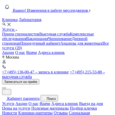
Важно! Изменения в работе мессенджеров
Клиника
Лаборатория
Услуги
Прием специалистов
Выездная служба
Комплексные
обследования
Вакцинация
Чипирование
Дневной
стационар
Процедурный кабинет
Анализы для животных
Все
услуги (20)
Акции
О нас
Врачи
Адреса клиник
Москва
+7 (495) 136-00-47 – запись в клинике
+7 (495) 215-53-88 –
выездная служба
Записаться на приём
Кабинет пациента
Поиск
Услуги
Акции
О нас
Врачи
Адреса клиник
Выезд на дом
Цены на услуги
Полезные материалы
Подбор клички
Новости
Клиники-партнеры
Отзывы
Социальная