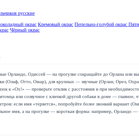
льчиков русские
околадный окрас
Кремовый окрас
Пепельно-голубой окрас
Пятн
крас
Чёрный окрас
О
ные Орландо, Одиссей — на прогулке сокращайте до Орлана или выби
ки (Олаф, Отто, Омар), для крупных — звучные (Орлан, Орел, Охра
зок к «Ох!» — проверьте отклик с расстояния и при необходимост
томца или созвучное с кличкой другой собаки в доме — главное, ч
тров: если имя «теряется», попробуйте более звонкий вариант (Он
ьное имя, а на прогулке — короткая форма: например, Орландо —