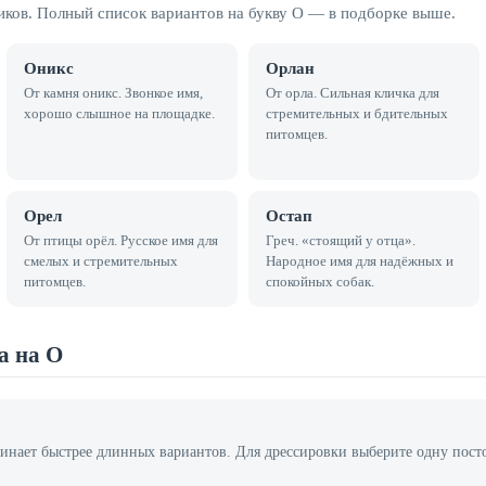
иков. Полный список вариантов на букву О — в подборке выше.
Оникс
Орлан
От камня оникс. Звонкое имя,
От орла. Сильная кличка для
хорошо слышное на площадке.
стремительных и бдительных
питомцев.
Орел
Остап
От птицы орёл. Русское имя для
Греч. «стоящий у отца».
смелых и стремительных
Народное имя для надёжных и
питомцев.
спокойных собак.
а на О
нает быстрее длинных вариантов. Для дрессировки выберите одну пост