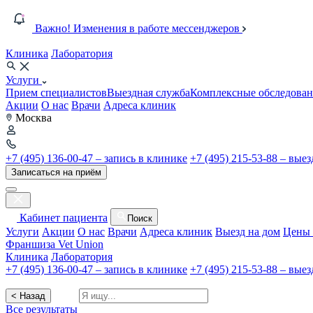
Важно! Изменения в работе мессенджеров
Клиника
Лаборатория
Услуги
Прием специалистов
Выездная служба
Комплексные обследован
Акции
О нас
Врачи
Адреса клиник
Москва
+7 (495) 136-00-47 – запись в клинике
+7 (495) 215-53-88 – вые
Записаться на приём
Кабинет пациента
Поиск
Услуги
Акции
О нас
Врачи
Адреса клиник
Выезд на дом
Цены 
Франшиза Vet Union
Клиника
Лаборатория
+7 (495) 136-00-47 – запись в клинике
+7 (495) 215-53-88 – вые
< Назад
Все результаты