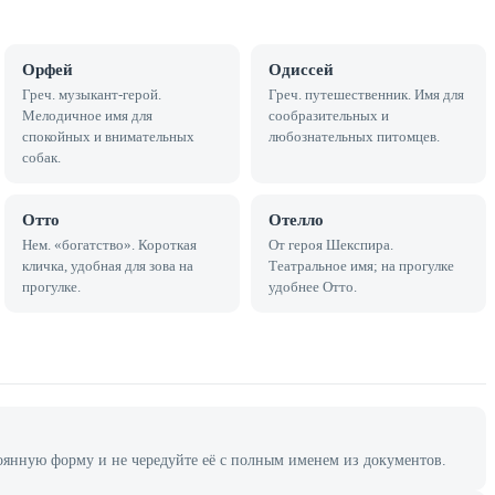
Орфей
Одиссей
Греч. музыкант-герой.
Греч. путешественник. Имя для
Мелодичное имя для
сообразительных и
спокойных и внимательных
любознательных питомцев.
собак.
Отто
Отелло
Нем. «богатство». Короткая
От героя Шекспира.
кличка, удобная для зова на
Театральное имя; на прогулке
прогулке.
удобнее Отто.
оянную форму и не чередуйте её с полным именем из документов.