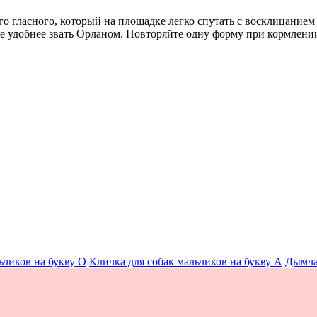
о гласного, который на площадке легко спутать с восклицанием
е удобнее звать Орланом. Повторяйте одну форму при кормлени
ьчиков на букву О
Кличка для собак мальчиков на букву А
Дымча