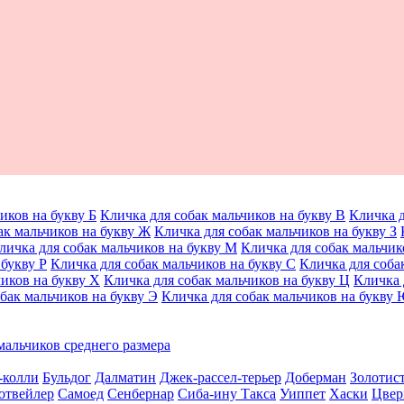
иков на букву Б
Кличка для собак мальчиков на букву В
Кличка д
ак мальчиков на букву Ж
Кличка для собак мальчиков на букву З
личка для собак мальчиков на букву М
Кличка для собак мальчик
 букву Р
Кличка для собак мальчиков на букву С
Кличка для соба
чиков на букву Х
Кличка для собак мальчиков на букву Ц
Кличка 
бак мальчиков на букву Э
Кличка для собак мальчиков на букву
мальчиков среднего размера
-колли
Бульдог
Далматин
Джек-рассел-терьер
Доберман
Золотис
отвейлер
Самоед
Сенбернар
Сиба-ину
Такса
Уиппет
Хаски
Цвер