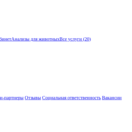
бинет
Анализы для животных
Все услуги (20)
и-партнеры
Отзывы
Социальная ответственность
Вакансии