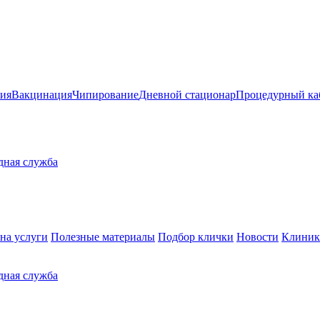
ия
Вакцинация
Чипирование
Дневной стационар
Процедурный ка
здная служба
на услуги
Полезные материалы
Подбор клички
Новости
Клиник
здная служба