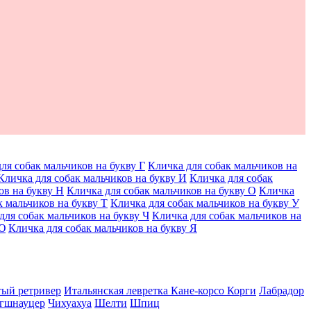
ля собак мальчиков на букву Г
Кличка для собак мальчиков на
Кличка для собак мальчиков на букву И
Кличка для собак
ов на букву Н
Кличка для собак мальчиков на букву О
Кличка
к мальчиков на букву Т
Кличка для собак мальчиков на букву У
для собак мальчиков на букву Ч
Кличка для собак мальчиков на
 Ю
Кличка для собак мальчиков на букву Я
тый ретривер
Итальянская левретка
Кане-корсо
Корги
Лабрадор
гшнауцер
Чихуахуа
Шелти
Шпиц