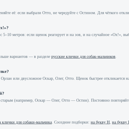
еняйте её: если выбрали Отто, не чередуйте с Остином. Для чёткого от
х!»?
 с 5–10 метров: если щенок реагирует и на зов, и на случайное «Ох!»,
ольше вариантов — в разделе
русские клички для собак-мальчиков
.
лке?
 Орлан или двусложное Оскар, Олег, Отто. Щенок быстрее откликается на
й?
о старым (например, Оскар — Олег, Отто — Остин). Постоянно повторяй
а клички для собаки-мальчика
. Соседние подборки:
на букву Н
,
на букву