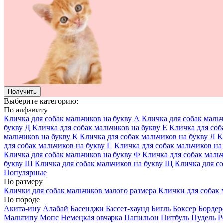
Получить
Выберите категорию:
По алфавиту
Кличка для собак мальчиков на букву А
Кличка для собак мальч
букву Д
Кличка для собак мальчиков на букву Е
Кличка для соб
мальчиков на букву К
Кличка для собак мальчиков на букву Л
К
для собак мальчиков на букву П
Кличка для собак мальчиков на
Кличка для собак мальчиков на букву Ф
Кличка для собак маль
букву Ш
Кличка для собак мальчиков на букву Щ
Кличка для со
Популярные
По размеру
Клички для собак мальчиков малого размера
Клички для собак 
По породе
Акита-ину
Алабай
Басенджи
Бассет-хаунд
Бигль
Боксер
Бордер
Мальтипу
Мопс
Немецкая овчарка
Папильон
Питбуль
Пудель
Р