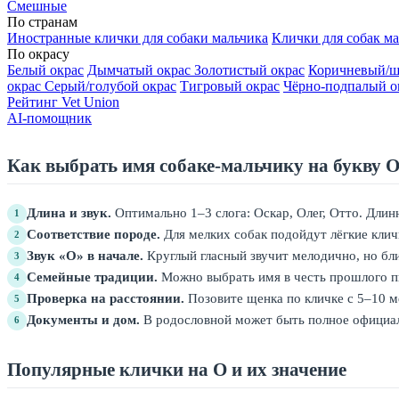
Смешные
По странам
Иностранные клички для собаки мальчика
Клички для собак ма
По окрасу
Белый окрас
Дымчатый окрас
Золотистый окрас
Коричневый/ш
окрас
Серый/голубой окрас
Тигровый окрас
Чёрно-подпалый о
Рейтинг Vet Union
AI-помощник
Как выбрать имя собаке-мальчику на букву 
Длина и звук.
Оптимально 1–3 слога: Оскар, Олег, Отто. Длин
1
Соответствие породе.
Для мелких собак подойдут лёгкие клич
2
Звук «О» в начале.
Круглый гласный звучит мелодично, но бли
3
Семейные традиции.
Можно выбрать имя в честь прошлого пи
4
Проверка на расстоянии.
Позовите щенка по кличке с 5–10 ме
5
Документы и дом.
В родословной может быть полное официал
6
Популярные клички на О и их значение