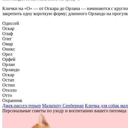
Клички на «О» — от Оскара до Орлана — начинаются с круглог
закрепить одну короткую форму; длинного Орландо на прогулк
Одиссей
Оскар
Олаф
Олег
Омар
Оникс
Орел
Орфей
Орлан
Орландо
Оскар
Остап
Остин
Отелло
Отто
Охранник
Джек-рассел-терьер
Мальтипу
Сенбернар
Кличка для собак мал
Персональные советы по уходу и воспитанию вашего питомца