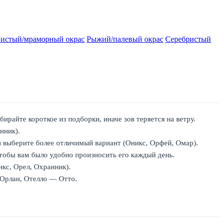
истый/мраморный окрас
Рыжий/палевый окрас
Серебристый
райте короткое из подборки, иначе зов теряется на ветру.
нник).
и выберите более отличимый вариант (Оникс, Орфей, Омар).
тобы вам было удобно произносить его каждый день.
икс, Орел, Охранник).
 Орлан, Отелло — Отто.