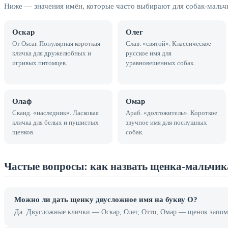
Ниже — значения имён, которые часто выбирают для собак-мальч
Оскар
Олег
От Oscar. Популярная короткая
Слав. «святой». Классическое
кличка для дружелюбных и
русское имя для
игривых питомцев.
уравновешенных собак.
Олаф
Омар
Сканд. «наследник». Ласковая
Араб. «долгожитель». Короткое
кличка для белых и пушистых
звучное имя для послушных
щенков.
собак.
Частые вопросы: как назвать щенка-мальчик
Можно ли дать щенку двусложное имя на букву О?
Да. Двусложные клички — Оскар, Олег, Отто, Омар — щенок запоми