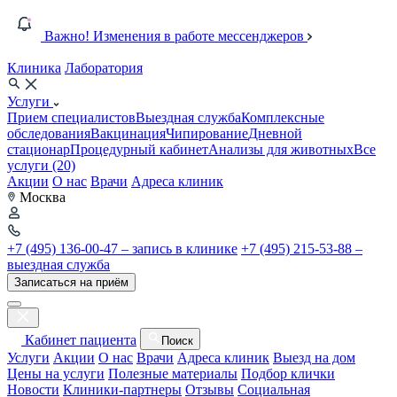
Важно! Изменения в работе мессенджеров
Клиника
Лаборатория
Услуги
Прием специалистов
Выездная служба
Комплексные
обследования
Вакцинация
Чипирование
Дневной
стационар
Процедурный кабинет
Анализы для животных
Все
услуги (20)
Акции
О нас
Врачи
Адреса клиник
Москва
+7 (495) 136-00-47 – запись в клинике
+7 (495) 215-53-88 –
выездная служба
Записаться на приём
Кабинет пациента
Поиск
Услуги
Акции
О нас
Врачи
Адреса клиник
Выезд на дом
Цены на услуги
Полезные материалы
Подбор клички
Новости
Клиники-партнеры
Отзывы
Социальная