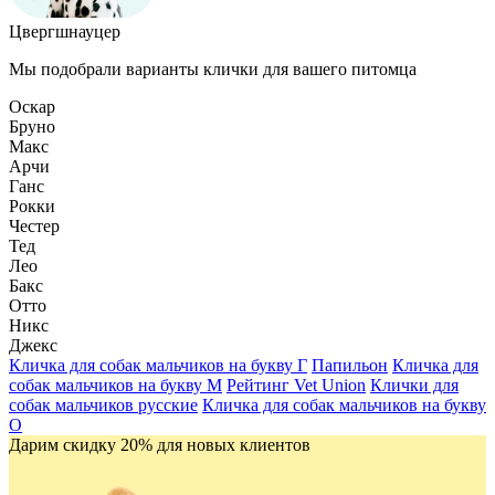
Цвергшнауцер
Мы подобрали варианты клички для вашего питомца
Оскар
Бруно
Макс
Арчи
Ганс
Рокки
Честер
Тед
Лео
Бакс
Отто
Никс
Джекс
Кличка для собак мальчиков на букву Г
Папильон
Кличка для
собак мальчиков на букву М
Рейтинг Vet Union
Клички для
собак мальчиков русские
Кличка для собак мальчиков на букву
О
Дарим скидку 20% для новых клиентов