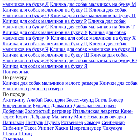
мальчиков на букву Л
Кличка для собак мальчиков на букву М
Кличка для собак мальчиков на букву Н
Кличка для собак
мальчиков на букву О
Кличка для собак мальчиков на букву П
Кличка для собак мальчиков на букву Р
Кличка для собак
мальчиков на букву С
Кличка для собак мальчиков на букву Т
Кличка для собак мальчиков на букву У
Кличка для собак
мальчиков на букву Ф
Кличка для собак мальчиков на букву Х
Кличка для собак мальчиков на букву Ц
Кличка для собак
мальчиков на букву Ч
Кличка для собак мальчиков на букву Ш
Кличка для собак мальчиков на букву Щ
Кличка для собак
мальчиков на букву Э
Кличка для собак мальчиков на букву Ю
Кличка для собак мальчиков на букву Я
Популярные
По размеру
Клички для собак мальчиков малого размера
Клички для собак
мальчиков среднего размера
По породе
Акита-ину
Алабай
Басенджи
Бассет-хаунд
Бигль
Боксер
Бордер-колли
Бульдог
Далматин
Джек-рассел-терьер
Доберман
Золотистый ретривер
Итальянская левретка
Кане-
корсо
Корги
Лабрадор
Мальтипу
Мопс
Немецкая овчарка
Папильон
Питбуль
Пудель
Ротвейлер
Самоед
Сенбернар
Сиба-ину
Такса
Уиппет
Хаски
Цвергшнауцер
Чихуахуа
Шелти
Шпиц
Смешные