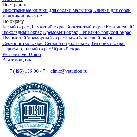
По странам
Иностранные клички для собаки мальчика
Клички для собак
мальчиков русские
По окрасу
Белый окрас
Дымчатый окрас
Золотистый окрас
Коричневый/
шоколадный окрас
Кремовый окрас
Пепельно-голубой окрас
Пятнистый/мраморный окрас
Рыжий/палевый окрас
Серебристый окрас
Серый/голубой окрас
Тигровый окрас
Чёрно-подпалый окрас
Чёрный окрас
Рейтинг Vet Union
AI-помощник
+7 (495) 136-00-47
clinic@vetunion.ru