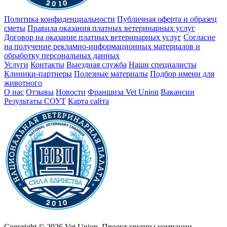
Политика конфиденциальности
Публичная оферта и образец
сметы
Правила оказания платных ветеринарных услуг
Договор на оказание платных ветеринарных услуг
Cогласие
на получение рекламно-информационных материалов и
обработку персональных данных
Услуги
Контакты
Выездная служба
Наши специалисты
Клиники-партнеры
Полезные материалы
Подбор имени для
животного
О нас
Отзывы
Новости
Франшиза Vet Union
Вакансии
Результаты СОУТ
Карта сайта
Copyright © 2026 Vet Union. Проект группы компании