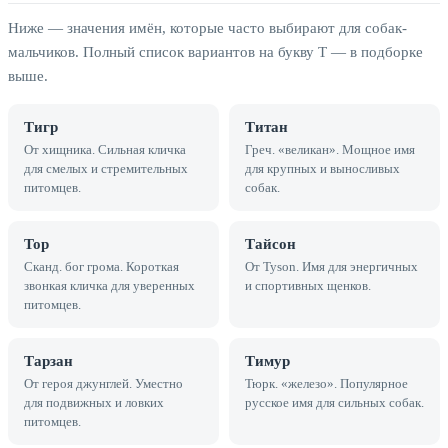
Ниже — значения имён, которые часто выбирают для собак-
мальчиков. Полный список вариантов на букву Т — в подборке
выше.
Тигр
Титан
От хищника. Сильная кличка
Греч. «великан». Мощное имя
для смелых и стремительных
для крупных и выносливых
питомцев.
собак.
Тор
Тайсон
Сканд. бог грома. Короткая
От Tyson. Имя для энергичных
звонкая кличка для уверенных
и спортивных щенков.
питомцев.
Тарзан
Тимур
От героя джунглей. Уместно
Тюрк. «железо». Популярное
для подвижных и ловких
русское имя для сильных собак.
питомцев.