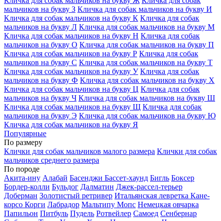
Кличка для собак мальчиков на букву Ж
Кличка для собак
мальчиков на букву З
Кличка для собак мальчиков на букву И
Кличка для собак мальчиков на букву К
Кличка для собак
мальчиков на букву Л
Кличка для собак мальчиков на букву М
Кличка для собак мальчиков на букву Н
Кличка для собак
мальчиков на букву О
Кличка для собак мальчиков на букву П
Кличка для собак мальчиков на букву Р
Кличка для собак
мальчиков на букву С
Кличка для собак мальчиков на букву Т
Кличка для собак мальчиков на букву У
Кличка для собак
мальчиков на букву Ф
Кличка для собак мальчиков на букву Х
Кличка для собак мальчиков на букву Ц
Кличка для собак
мальчиков на букву Ч
Кличка для собак мальчиков на букву Ш
Кличка для собак мальчиков на букву Щ
Кличка для собак
мальчиков на букву Э
Кличка для собак мальчиков на букву Ю
Кличка для собак мальчиков на букву Я
Популярные
По размеру
Клички для собак мальчиков малого размера
Клички для собак
мальчиков среднего размера
По породе
Акита-ину
Алабай
Басенджи
Бассет-хаунд
Бигль
Боксер
Бордер-колли
Бульдог
Далматин
Джек-рассел-терьер
Доберман
Золотистый ретривер
Итальянская левретка
Кане-
корсо
Корги
Лабрадор
Мальтипу
Мопс
Немецкая овчарка
Папильон
Питбуль
Пудель
Ротвейлер
Самоед
Сенбернар