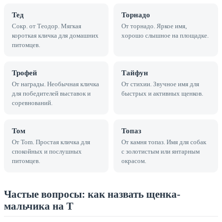
Тед
Торнадо
Сокр. от Теодор. Мягкая
От торнадо. Яркое имя,
короткая кличка для домашних
хорошо слышное на площадке.
питомцев.
Трофей
Тайфун
От награды. Необычная кличка
От стихии. Звучное имя для
для победителей выставок и
быстрых и активных щенков.
соревнований.
Том
Топаз
От Tom. Простая кличка для
От камня топаз. Имя для собак
спокойных и послушных
с золотистым или янтарным
питомцев.
окрасом.
Частые вопросы: как назвать щенка-
мальчика на Т