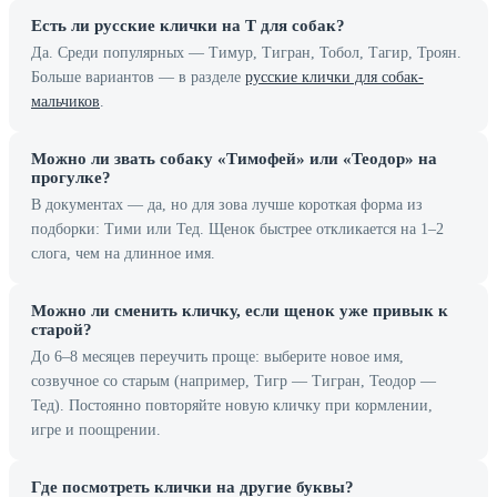
Есть ли русские клички на Т для собак?
Да. Среди популярных — Тимур, Тигран, Тобол, Тагир, Троян.
Больше вариантов — в разделе
русские клички для собак-
мальчиков
.
Можно ли звать собаку «Тимофей» или «Теодор» на
прогулке?
В документах — да, но для зова лучше короткая форма из
подборки: Тими или Тед. Щенок быстрее откликается на 1–2
слога, чем на длинное имя.
Можно ли сменить кличку, если щенок уже привык к
старой?
До 6–8 месяцев переучить проще: выберите новое имя,
созвучное со старым (например, Тигр — Тигран, Теодор —
Тед). Постоянно повторяйте новую кличку при кормлении,
игре и поощрении.
Где посмотреть клички на другие буквы?