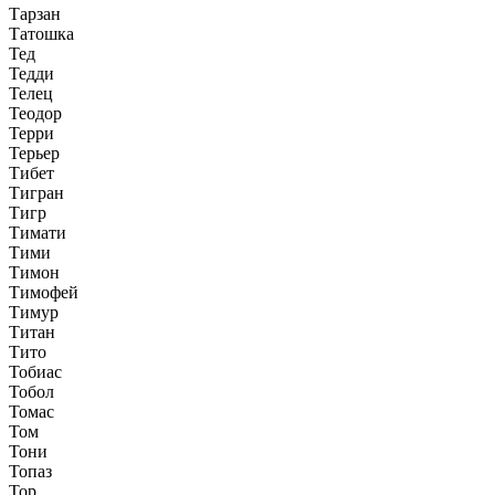
Тарзан
Татошка
Тед
Тедди
Телец
Теодор
Терри
Терьер
Тибет
Тигран
Тигр
Тимати
Тими
Тимон
Тимофей
Тимур
Титан
Тито
Тобиас
Тобол
Томас
Том
Тони
Топаз
Тор