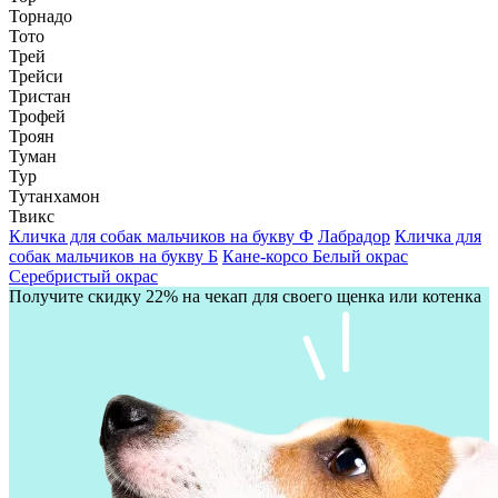
Торнадо
Тото
Трей
Трейси
Тристан
Трофей
Троян
Туман
Тур
Тутанхамон
Твикс
Кличка для собак мальчиков на букву Ф
Лабрадор
Кличка для
собак мальчиков на букву Б
Кане-корсо
Белый окрас
Серебристый окрас
Получите скидку 22% на чекап для своего щенка или котенка