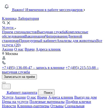
Важно! Изменения в работе мессенджеров
Клиника
Лаборатория
Услуги
Прием специалистов
Выездная служба
Комплексные
обследования
Вакцинация
Чипирование
Дневной
стационар
Процедурный кабинет
Анализы для животных
Все
услуги (20)
Акции
О нас
Врачи
Адреса клиник
Москва
+7 (495) 136-00-47 – запись в клинике
+7 (495) 215-53-88 –
выездная служба
Записаться на приём
Кабинет пациента
Поиск
Услуги
Акции
О нас
Врачи
Адреса клиник
Выезд на дом
Цены на услуги
Полезные материалы
Подбор клички
Новости
Клиники-партнеры
Отзывы
Социальная