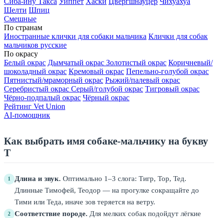
Сиба-ину
Такса
Уиппет
Хаски
Цвергшнауцер
Чихуахуа
Шелти
Шпиц
Смешные
По странам
Иностранные клички для собаки мальчика
Клички для собак
мальчиков русские
По окрасу
Белый окрас
Дымчатый окрас
Золотистый окрас
Коричневый/
шоколадный окрас
Кремовый окрас
Пепельно-голубой окрас
Пятнистый/мраморный окрас
Рыжий/палевый окрас
Серебристый окрас
Серый/голубой окрас
Тигровый окрас
Чёрно-подпалый окрас
Чёрный окрас
Рейтинг Vet Union
AI-помощник
Как выбрать имя собаке-мальчику на букву
Т
Длина и звук.
Оптимально 1–3 слога: Тигр, Тор, Тед.
1
Длинные Тимофей, Теодор — на прогулке сокращайте до
Тими или Теда, иначе зов теряется на ветру.
Соответствие породе.
Для мелких собак подойдут лёгкие
2