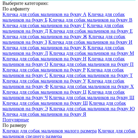
Выберите категорию:
По алфавиту
Кличка для собак мальчиков на букву А
Кличка для собак
мальчиков на букву Б
Кличка для собак мальчиков на букву В
Кличка для собак мальчиков на букву Г
Кличка для собак
мальчиков на букву Д
Кличка для собак мальчиков на букву Е
Кличка для собак мальчиков на букву Ж
Кличка для собак
мальчиков на букву З
Кличка для собак мальчиков на букву И
Кличка для собак мальчиков на букву К
Кличка для собак
мальчиков на букву Л
Кличка для собак мальчиков на букву М
Кличка для собак мальчиков на букву Н
Кличка для собак
мальчиков на букву О
Кличка для собак мальчиков на букву П
Кличка для собак мальчиков на букву Р
Кличка для собак
мальчиков на букву С
Кличка для собак мальчиков на букву Т
Кличка для собак мальчиков на букву У
Кличка для собак
мальчиков на букву Ф
Кличка для собак мальчиков на букву Х
Кличка для собак мальчиков на букву Ц
Кличка для собак
мальчиков на букву Ч
Кличка для собак мальчиков на букву Ш
Кличка для собак мальчиков на букву Щ
Кличка для собак
мальчиков на букву Э
Кличка для собак мальчиков на букву Ю
Кличка для собак мальчиков на букву Я
Популярные
По размеру
Клички для собак мальчиков малого размера
Клички для собак
мальчиков среднего размера