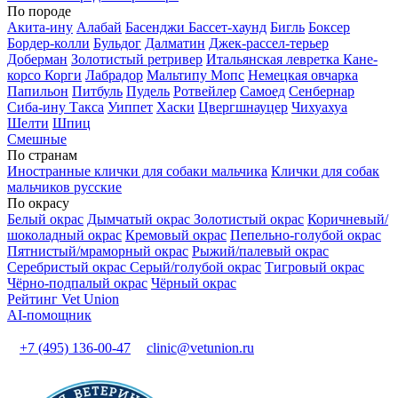
По породе
Акита-ину
Алабай
Басенджи
Бассет-хаунд
Бигль
Боксер
Бордер-колли
Бульдог
Далматин
Джек-рассел-терьер
Доберман
Золотистый ретривер
Итальянская левретка
Кане-
корсо
Корги
Лабрадор
Мальтипу
Мопс
Немецкая овчарка
Папильон
Питбуль
Пудель
Ротвейлер
Самоед
Сенбернар
Сиба-ину
Такса
Уиппет
Хаски
Цвергшнауцер
Чихуахуа
Шелти
Шпиц
Смешные
По странам
Иностранные клички для собаки мальчика
Клички для собак
мальчиков русские
По окрасу
Белый окрас
Дымчатый окрас
Золотистый окрас
Коричневый/
шоколадный окрас
Кремовый окрас
Пепельно-голубой окрас
Пятнистый/мраморный окрас
Рыжий/палевый окрас
Серебристый окрас
Серый/голубой окрас
Тигровый окрас
Чёрно-подпалый окрас
Чёрный окрас
Рейтинг Vet Union
AI-помощник
+7 (495) 136-00-47
clinic@vetunion.ru