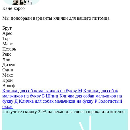
Кане-корсо
Мы подобрали варианты клички для вашего питомца
Брут
Арес
Тор
Марс
Цезарь
Рекс
Хан
Дизель
Один
Макс
Крон
Вольф
Кличка для собак мальчиков на букву М
Кличка для собак
мальчиков на букву Б
Шпиц
Кличка для собак мальчиков на
букву Д
Кличка для собак мальчиков на букву Р
Золотистый
окрас
Получите скидку 22% на чекап для своего щенка или котенка