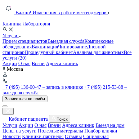
Важно! Изменения в работе мессенджеров
Клиника
Лаборатория
Услуги
Прием специалистов
Выездная служба
Комплексные
обследования
Вакцинация
Чипирование
Дневной
стационар
Процедурный кабинет
Анализы для животных
Все
услуги (20)
Акции
О нас
Врачи
Адреса клиник
Москва
+7 (495) 136-00-47 – запись в клинике
+7 (495) 215-53-88 –
выездная служба
Записаться на приём
Кабинет пациента
Поиск
Услуги
Акции
О нас
Врачи
Адреса клиник
Выезд на дом
Цены на услуги
Полезные материалы
Подбор клички
Новости
Клиники-партнеры
Отзывы
Социальная