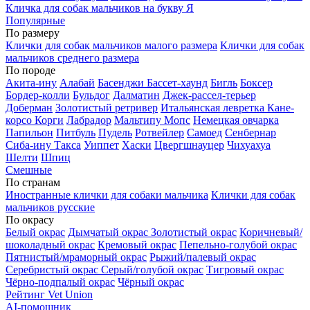
Кличка для собак мальчиков на букву Я
Популярные
По размеру
Клички для собак мальчиков малого размера
Клички для собак
мальчиков среднего размера
По породе
Акита-ину
Алабай
Басенджи
Бассет-хаунд
Бигль
Боксер
Бордер-колли
Бульдог
Далматин
Джек-рассел-терьер
Доберман
Золотистый ретривер
Итальянская левретка
Кане-
корсо
Корги
Лабрадор
Мальтипу
Мопс
Немецкая овчарка
Папильон
Питбуль
Пудель
Ротвейлер
Самоед
Сенбернар
Сиба-ину
Такса
Уиппет
Хаски
Цвергшнауцер
Чихуахуа
Шелти
Шпиц
Смешные
По странам
Иностранные клички для собаки мальчика
Клички для собак
мальчиков русские
По окрасу
Белый окрас
Дымчатый окрас
Золотистый окрас
Коричневый/
шоколадный окрас
Кремовый окрас
Пепельно-голубой окрас
Пятнистый/мраморный окрас
Рыжий/палевый окрас
Серебристый окрас
Серый/голубой окрас
Тигровый окрас
Чёрно-подпалый окрас
Чёрный окрас
Рейтинг Vet Union
AI-помощник