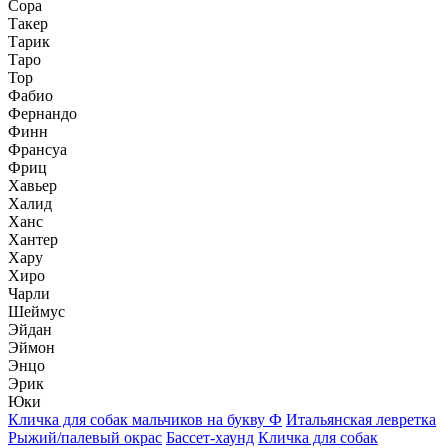
Сора
Такер
Тарик
Таро
Тор
Фабио
Фернандо
Финн
Франсуа
Фриц
Хавьер
Халид
Ханс
Хантер
Хару
Хиро
Чарли
Шеймус
Эйдан
Эймон
Энцо
Эрик
Юки
Кличка для собак мальчиков на букву Ф
Итальянская левретка
Рыжий/палевый окрас
Бассет-хаунд
Кличка для собак