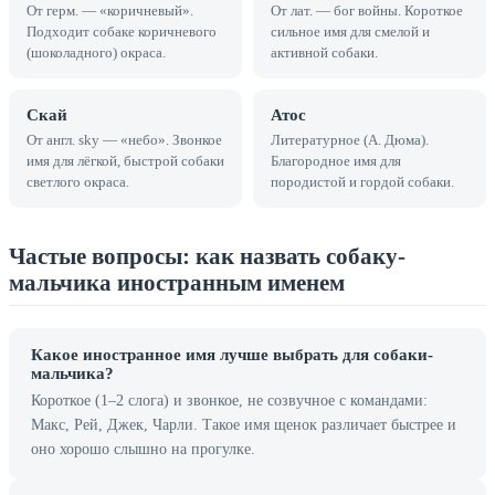
От герм. — «коричневый».
От лат. — бог войны. Короткое
Подходит собаке коричневого
сильное имя для смелой и
(шоколадного) окраса.
активной собаки.
Скай
Атос
От англ. sky — «небо». Звонкое
Литературное (А. Дюма).
имя для лёгкой, быстрой собаки
Благородное имя для
светлого окраса.
породистой и гордой собаки.
Частые вопросы: как назвать собаку-
мальчика иностранным именем
Какое иностранное имя лучше выбрать для собаки-
мальчика?
Короткое (1–2 слога) и звонкое, не созвучное с командами:
Макс, Рей, Джек, Чарли. Такое имя щенок различает быстрее и
оно хорошо слышно на прогулке.