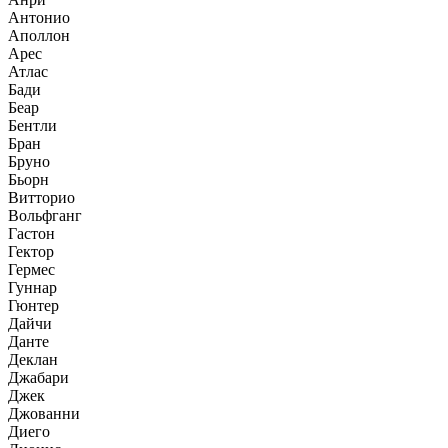
Антонио
Аполлон
Арес
Атлас
Бади
Беар
Бентли
Бран
Бруно
Бьорн
Витторио
Вольфганг
Гастон
Гектор
Гермес
Гуннар
Гюнтер
Дайчи
Данте
Деклан
Джабари
Джек
Джованни
Диего