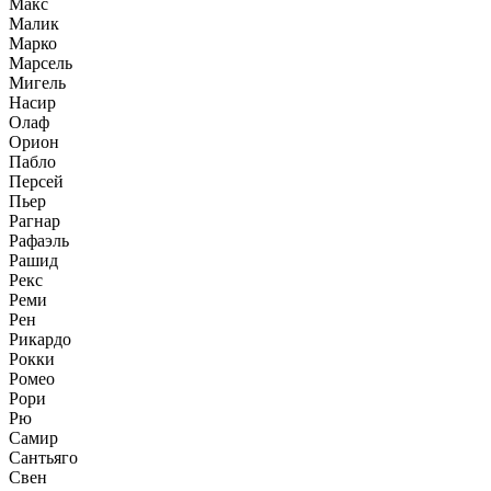
Макс
Малик
Марко
Марсель
Мигель
Насир
Олаф
Орион
Пабло
Персей
Пьер
Рагнар
Рафаэль
Рашид
Рекс
Реми
Рен
Рикардо
Рокки
Ромео
Рори
Рю
Самир
Сантьяго
Свен