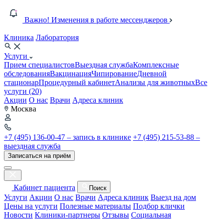
Важно! Изменения в работе мессенджеров
Клиника
Лаборатория
Услуги
Прием специалистов
Выездная служба
Комплексные
обследования
Вакцинация
Чипирование
Дневной
стационар
Процедурный кабинет
Анализы для животных
Все
услуги (20)
Акции
О нас
Врачи
Адреса клиник
Москва
+7 (495) 136-00-47 – запись в клинике
+7 (495) 215-53-88 –
выездная служба
Записаться на приём
Кабинет пациента
Поиск
Услуги
Акции
О нас
Врачи
Адреса клиник
Выезд на дом
Цены на услуги
Полезные материалы
Подбор клички
Новости
Клиники-партнеры
Отзывы
Социальная