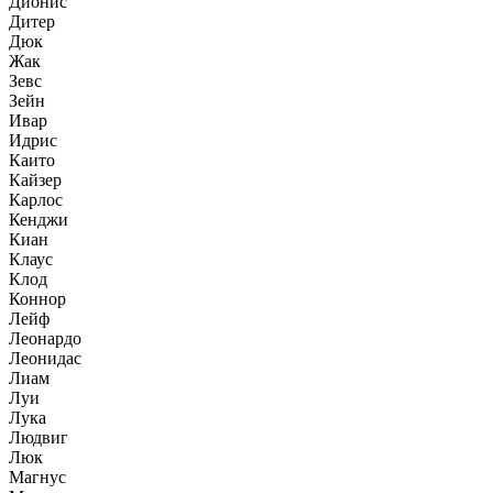
Дионис
Дитер
Дюк
Жак
Зевс
Зейн
Ивар
Идрис
Каито
Кайзер
Карлос
Кенджи
Киан
Клаус
Клод
Коннор
Лейф
Леонардо
Леонидас
Лиам
Луи
Лука
Людвиг
Люк
Магнус