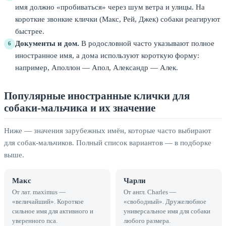
имя должно «пробиваться» через шум ветра и улицы. На
короткие звонкие клички (Макс, Рей, Джек) собаки реагируют
быстрее.
Документы и дом.
В родословной часто указывают полное
6
иностранное имя, а дома используют короткую форму:
например, Аполлон — Апол, Александр — Алек.
Популярные иностранные клички для
собаки-мальчика и их значение
Ниже — значения зарубежных имён, которые часто выбирают
для собак-мальчиков. Полный список вариантов — в подборке
выше.
Макс
Чарли
От лат. maximus —
От англ. Charles —
«величайший». Короткое
«свободный». Дружелюбное
сильное имя для активного и
универсальное имя для собаки
уверенного пса.
любого размера.