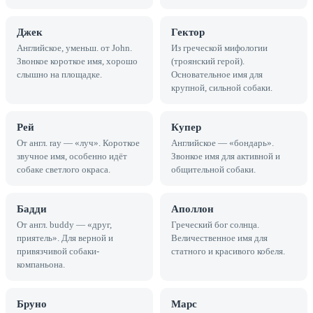
Джек
Гектор
Английское, уменьш. от John.
Из греческой мифологии
Звонкое короткое имя, хорошо
(троянский герой).
слышно на площадке.
Основательное имя для
крупной, сильной собаки.
Рей
Купер
От англ. ray — «луч». Короткое
Английское — «бондарь».
звучное имя, особенно идёт
Звонкое имя для активной и
собаке светлого окраса.
общительной собаки.
Бадди
Аполлон
От англ. buddy — «друг,
Греческий бог солнца.
приятель». Для верной и
Величественное имя для
привязчивой собаки-
статного и красивого кобеля.
компаньона.
Бруно
Марс