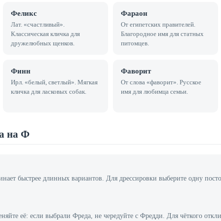
Феликс
Фараон
Лат. «счастливый».
От египетских правителей.
Классическая кличка для
Благородное имя для статных
дружелюбных щенков.
питомцев.
Финн
Фаворит
Ирл. «белый, светлый». Мягкая
От слова «фаворит». Русское
кличка для ласковых собак.
имя для любимца семьи.
а на Ф
ает быстрее длинных вариантов. Для дрессировки выберите одну посто
еняйте её: если выбрали Фреда, не чередуйте с Фредди. Для чёткого от