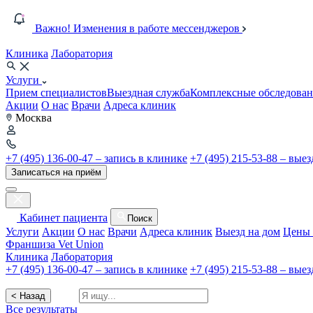
Важно! Изменения в работе мессенджеров
Клиника
Лаборатория
Услуги
Прием специалистов
Выездная служба
Комплексные обследован
Акции
О нас
Врачи
Адреса клиник
Москва
+7 (495) 136-00-47 – запись в клинике
+7 (495) 215-53-88 – вые
Записаться на приём
Кабинет пациента
Поиск
Услуги
Акции
О нас
Врачи
Адреса клиник
Выезд на дом
Цены 
Франшиза Vet Union
Клиника
Лаборатория
+7 (495) 136-00-47 – запись в клинике
+7 (495) 215-53-88 – вые
< Назад
Все результаты