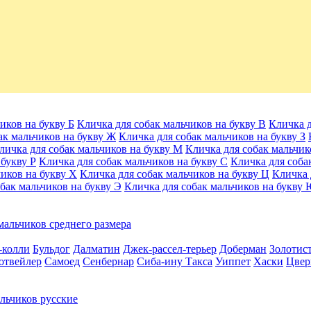
иков на букву Б
Кличка для собак мальчиков на букву В
Кличка д
ак мальчиков на букву Ж
Кличка для собак мальчиков на букву З
личка для собак мальчиков на букву М
Кличка для собак мальчик
 букву Р
Кличка для собак мальчиков на букву С
Кличка для соба
чиков на букву Х
Кличка для собак мальчиков на букву Ц
Кличка 
бак мальчиков на букву Э
Кличка для собак мальчиков на букву
мальчиков среднего размера
-колли
Бульдог
Далматин
Джек-рассел-терьер
Доберман
Золотис
отвейлер
Самоед
Сенбернар
Сиба-ину
Такса
Уиппет
Хаски
Цвер
льчиков русские