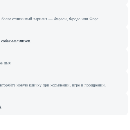
те более отличимый вариант — Фараон, Фродо или Форс.
 собак-мальчиков
.
ое имя.
овторяйте новую кличку при кормлении, игре и поощрении.
Х
.