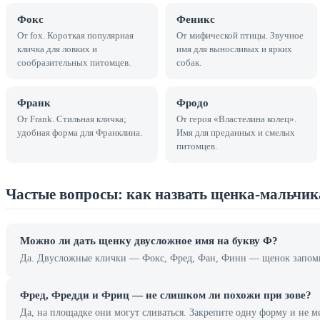
Фокс
Феникс
От fox. Короткая популярная
От мифической птицы. Звучное
кличка для ловких и
имя для выносливых и ярких
сообразительных питомцев.
собак.
Франк
Фродо
От Frank. Стильная кличка;
От героя «Властелина колец».
удобная форма для Франклина.
Имя для преданных и смелых
питомцев.
Частые вопросы: как назвать щенка-мальчик
Можно ли дать щенку двусложное имя на букву Ф?
Да. Двусложные клички — Фокс, Фред, Фан, Финн — щенок запомин
Фред, Фредди и Фриц — не слишком ли похожи при зове?
Да, на площадке они могут сливаться. Закрепите одну форму и не м