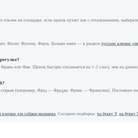
те отклик на площадке: если щенок путает зов с отталкиванием, выбери
рит, Филат, Фунтик, Ферзь. Больше имён — в разделе
русские клички для
рогулке?
 Франк или Фан. Щенок быстрее откликается на 1–2 слога, чем на длинн
й?
со старым (например, Фред — Фредди, Франк — Франклин). Постоянно п
а клички для собаки-мальчика
. Соседние подборки:
на букву У
,
на букву 