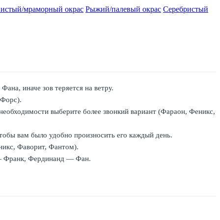
истый/мраморный окрас
Рыжий/палевый окрас
Серебристый
ана, иначе зов теряется на ветру.
 Форс).
необходимости выберите более звонкий вариант (Фараон, Феникс,
тобы вам было удобно произносить его каждый день.
никс, Фаворит, Фантом).
 — Франк, Фердинанд — Фан.