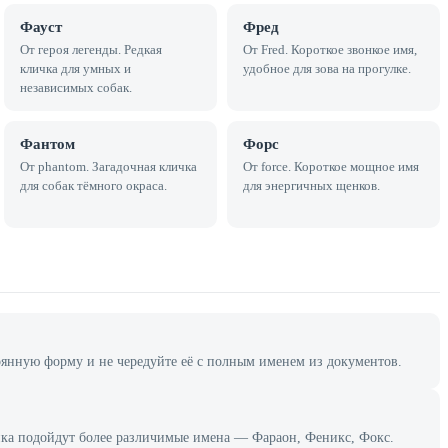
Фауст
Фред
От героя легенды. Редкая
От Fred. Короткое звонкое имя,
кличка для умных и
удобное для зова на прогулке.
независимых собак.
Фантом
Форс
От phantom. Загадочная кличка
От force. Короткое мощное имя
для собак тёмного окраса.
для энергичных щенков.
янную форму и не чередуйте её с полным именем из документов.
клика подойдут более различимые имена — Фараон, Феникс, Фокс.