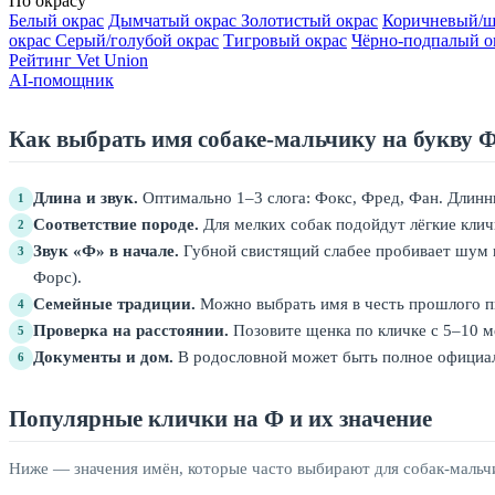
По окрасу
Белый окрас
Дымчатый окрас
Золотистый окрас
Коричневый/ш
окрас
Серый/голубой окрас
Тигровый окрас
Чёрно-подпалый о
Рейтинг Vet Union
AI-помощник
Как выбрать имя собаке-мальчику на букву 
Длина и звук.
Оптимально 1–3 слога: Фокс, Фред, Фан. Длинны
1
Соответствие породе.
Для мелких собак подойдут лёгкие клич
2
Звук «Ф» в начале.
Губной свистящий слабее пробивает шум п
3
Форс).
Семейные традиции.
Можно выбрать имя в честь прошлого пи
4
Проверка на расстоянии.
Позовите щенка по кличке с 5–10 ме
5
Документы и дом.
В родословной может быть полное официал
6
Популярные клички на Ф и их значение
Ниже — значения имён, которые часто выбирают для собак-мальч