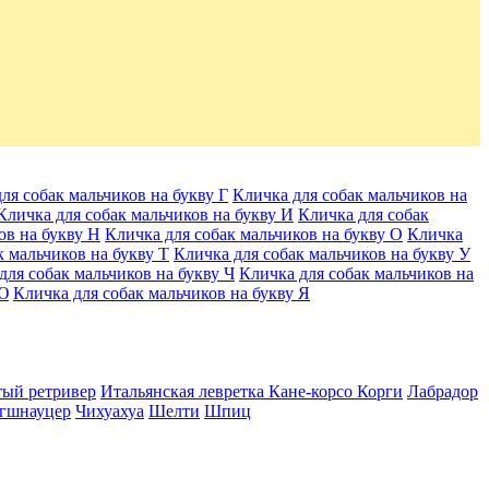
ля собак мальчиков на букву Г
Кличка для собак мальчиков на
Кличка для собак мальчиков на букву И
Кличка для собак
ов на букву Н
Кличка для собак мальчиков на букву О
Кличка
к мальчиков на букву Т
Кличка для собак мальчиков на букву У
для собак мальчиков на букву Ч
Кличка для собак мальчиков на
 Ю
Кличка для собак мальчиков на букву Я
тый ретривер
Итальянская левретка
Кане-корсо
Корги
Лабрадор
гшнауцер
Чихуахуа
Шелти
Шпиц