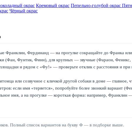
околадный окрас
Кремовый окрас
Пепельно-голубой окрас
Пятн
крас
Чёрный окрас
Ф
е Франклин, Фердинанд — на прогулке сокращайте до Франка или Ф
ки (Фан, Фунтик, Финн), для крупных — звучные (Фараон, Феникс,
лощадки и рядом с «Фу!» — проверьте отклик с расстояния и при 
томца или созвучное с кличкой другой собаки в доме — главное, ч
тров: если имя «теряется», попробуйте более звонкий вариант (Фе
ьное имя, а на прогулке — короткая форма: например, Франклин
иков. Полный список вариантов на букву Ф — в подборке выше.