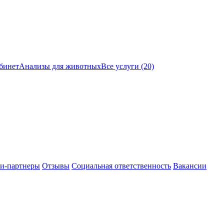
бинет
Анализы для животных
Все услуги (20)
и-партнеры
Отзывы
Социальная ответственность
Вакансии