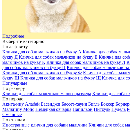
Подробнее
Выберите категорию:
По алфавиту
Кличка для собак мальчиков на букву А
Кличка для собак мальч
букву Д
Кличка для собак мальчиков на букву Е
Кличка для соб
мальчиков на букву К
Кличка для собак мальчиков на букву Л
К
для собак мальчиков на букву П
Кличка для собак мальчиков на
Кличка для собак мальчиков на букву Ф
Кличка для собак маль
букву Ш
Кличка для собак мальчиков на букву Щ
Кличка для со
Популярные
По размеру
Клички для собак мальчиков малого размера
Клички для собак 
По породе
Акита-ину
Алабай
Басенджи
Бассет-хаунд
Бигль
Боксер
Бордер
Мальтипу
Мопс
Немецкая овчарка
Папильон
Питбуль
Пудель
Р
Смешные
По странам
Иностранные клички для собаки мальчика
Клички для собак ма