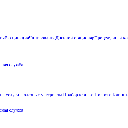
ия
Вакцинация
Чипирование
Дневной стационар
Процедурный ка
здная служба
на услуги
Полезные материалы
Подбор клички
Новости
Клиник
здная служба