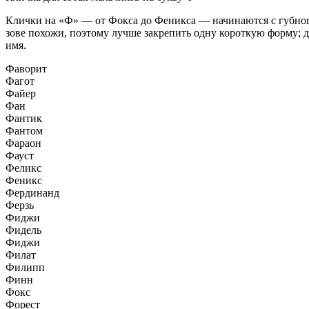
Клички на «Ф» — от Фокса до Феникса — начинаются с губног
зове похожи, поэтому лучше закрепить одну короткую форму; 
имя.
Фаворит
Фагот
Файер
Фан
Фантик
Фантом
Фараон
Фауст
Феликс
Феникс
Фердинанд
Ферзь
Фиджи
Фидель
Фиджи
Филат
Филипп
Финн
Фокс
Форест