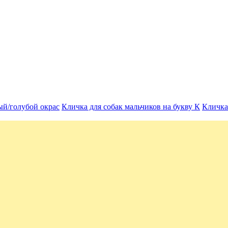
ый/голубой окрас
Кличка для собак мальчиков на букву К
Кличка