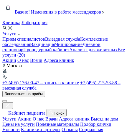
Важно! Изменения в работе мессенджеров
Клиника
Лаборатория
Услуги
Прием специалистов
Выездная служба
Комплексные
обследования
Вакцинация
Чипирование
Дневной
стационар
Процедурный кабинет
Анализы для животных
Все
услуги (20)
Акции
О нас
Врачи
Адреса клиник
Москва
+7 (495) 136-00-47 – запись в клинике
+7 (495) 215-53-88 –
выездная служба
Записаться на приём
Кабинет пациента
Поиск
Услуги
Акции
О нас
Врачи
Адреса клиник
Выезд на дом
Цены на услуги
Полезные материалы
Подбор клички
Новости
Клиники-партнеры
Отзывы
Социальная