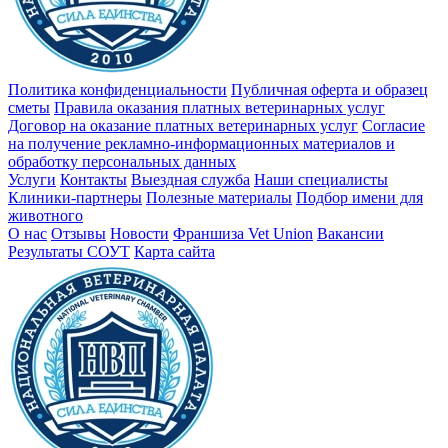
Политика конфиденциальности
Публичная оферта и образец
сметы
Правила оказания платных ветеринарных услуг
Договор на оказание платных ветеринарных услуг
Cогласие
на получение рекламно-информационных материалов и
обработку персональных данных
Услуги
Контакты
Выездная служба
Наши специалисты
Клиники-партнеры
Полезные материалы
Подбор имени для
животного
О нас
Отзывы
Новости
Франшиза Vet Union
Вакансии
Результаты СОУТ
Карта сайта