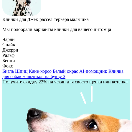
Клички для Джек-рассел-терьера мальчика
Мы подобрали варианты клички для вашего питомца
Чарли
Спайк
Джерри
Ральф
Бенни
Фокс
Бигль
Шпиц
Кане-корсо
Белый окрас
AI-помощник
Кличка
для собак мальчиков на букву З
Получите скидку 22% на чекап для своего щенка или котенка