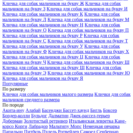
Кличка для собак мальчиков на букву Ж
Кличка для собак
мальчиков на букву З
Кличка для собак мальчиков на букву И
Кличка для собак мальчиков на букву К
Кличка для собак
мальчиков на букву Л
Кличка для собак мальчиков на букву М
Кличка для собак мальчиков на букву Н
Кличка для собак
мальчиков на букву О
Кличка для собак мальчиков на букву П
Кличка для собак мальчиков на букву Р
Кличка для собак
мальчиков на букву С
Кличка для собак мальчиков на букву Т
Кличка для собак мальчиков на букву У
Кличка для собак
мальчиков на букву Ф
Кличка для собак мальчиков на букву Х
Кличка для собак мальчиков на букву Ц
Кличка для собак
мальчиков на букву Ч
Кличка для собак мальчиков на букву Ш
Кличка для собак мальчиков на букву Щ
Кличка для собак
мальчиков на букву Э
Кличка для собак мальчиков на букву Ю
Кличка для собак мальчиков на букву Я
Популярные
По размеру
Клички для собак мальчиков малого размера
Клички для собак
мальчиков среднего размера
По породе
Акита-ину
Алабай
Басенджи
Бассет-хаунд
Бигль
Боксер
Бордер-колли
Бульдог
Далматин
Джек-рассел-терьер
Доберман
Золотистый ретривер
Итальянская левретка
Кане-
корсо
Корги
Лабрадор
Мальтипу
Мопс
Немецкая овчарка
Папильон
Питбуль
Пудель
Ротвейлер
Самоед
Сенбернар