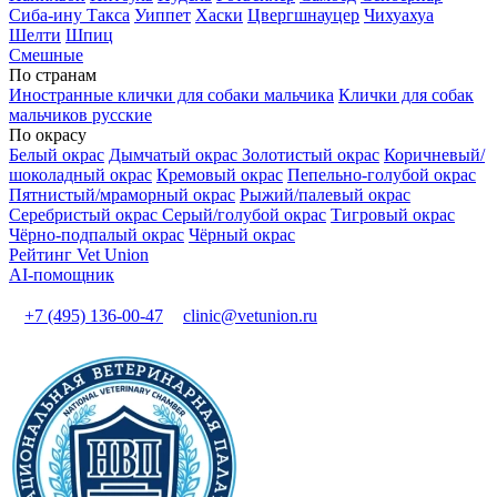
Сиба-ину
Такса
Уиппет
Хаски
Цвергшнауцер
Чихуахуа
Шелти
Шпиц
Смешные
По странам
Иностранные клички для собаки мальчика
Клички для собак
мальчиков русские
По окрасу
Белый окрас
Дымчатый окрас
Золотистый окрас
Коричневый/
шоколадный окрас
Кремовый окрас
Пепельно-голубой окрас
Пятнистый/мраморный окрас
Рыжий/палевый окрас
Серебристый окрас
Серый/голубой окрас
Тигровый окрас
Чёрно-подпалый окрас
Чёрный окрас
Рейтинг Vet Union
AI-помощник
+7 (495) 136-00-47
clinic@vetunion.ru