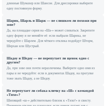
длинные Шумахер или Шансон. Для дрессировки выберите
одну постоянную форму.
Шарик, Шарль и Шарж — не слишком ли похожи при
зове?
Да, на площадке серия на «Ша-» может сливаться. Закрепите
одну форму и не меняйте её: если выбрали Шарика, не
чередуйте с Шарлем. Для чёткого отклика подойдут Шторм,
Шерхан или Шустрый.
Шадоу и Шедоу — не перепутает ли щенок одно с
другим?
Да, при зове они почти неразличимы. Выберите одно имя из
пары и не чередуйте: если в документах Шадоу, на прогулке
тоже звать Шадоу, а не Шедоу.
Не перепутает ли собака кличку на «Ш» с командой
«Тихо»?
Шипящий «ш-» действительно близок к «Тихо!» и свисту.
Проверьте отклик на площадке: если щенок путает зов с