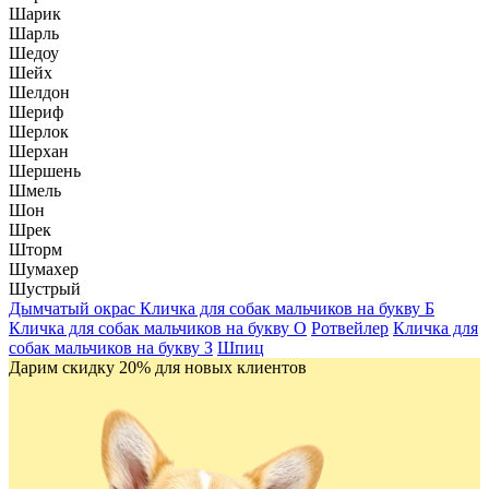
Шарик
Шарль
Шедоу
Шейх
Шелдон
Шериф
Шерлок
Шерхан
Шершень
Шмель
Шон
Шрек
Шторм
Шумахер
Шустрый
Дымчатый окрас
Кличка для собак мальчиков на букву Б
Кличка для собак мальчиков на букву О
Ротвейлер
Кличка для
собак мальчиков на букву З
Шпиц
Дарим скидку 20% для новых клиентов