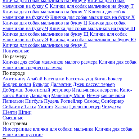
Кличка для собак мальчиков на букву Р
Кличка для собак
мальчиков на букву С
Кличка для собак мальчиков на букву Т
Кличка для собак мальчиков на букву У
Кличка для собак
мальчиков на букву Ф
Кличка для собак мальчиков на букву Х
Кличка для собак мальчиков на букву Ц
Кличка для собак
мальчиков на букву Ч
Кличка для собак мальчиков на букву Ш
Кличка для собак мальчиков на букву Щ
Кличка для собак
мальчиков на букву Э
Кличка для собак мальчиков на букву Ю
Кличка для собак мальчиков на букву Я
Популярные
По размеру
Клички для собак мальчиков малого размера
Клички для собак
мальчиков среднего размера
По породе
Акита-ину
Алабай
Басенджи
Бассет-хаунд
Бигль
Боксер
Бордер-колли
Бульдог
Далматин
Джек-рассел-терьер
Доберман
Золотистый ретривер
Итальянская левретка
Кане-
корсо
Корги
Лабрадор
Мальтипу
Мопс
Немецкая овчарка
Папильон
Питбуль
Пудель
Ротвейлер
Самоед
Сенбернар
Сиба-ину
Такса
Уиппет
Хаски
Цвергшнауцер
Чихуахуа
Шелти
Шпиц
Смешные
По странам
Иностранные клички для собаки мальчика
Клички для собак
мальчиков русские