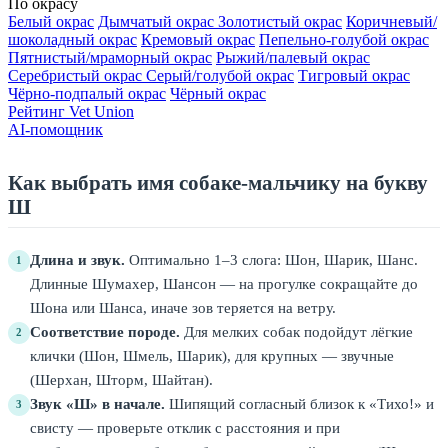
По окрасу
Белый окрас
Дымчатый окрас
Золотистый окрас
Коричневый/
шоколадный окрас
Кремовый окрас
Пепельно-голубой окрас
Пятнистый/мраморный окрас
Рыжий/палевый окрас
Серебристый окрас
Серый/голубой окрас
Тигровый окрас
Чёрно-подпалый окрас
Чёрный окрас
Рейтинг Vet Union
AI-помощник
Как выбрать имя собаке-мальчику на букву
Ш
Длина и звук.
Оптимально 1–3 слога: Шон, Шарик, Шанс.
1
Длинные Шумахер, Шансон — на прогулке сокращайте до
Шона или Шанса, иначе зов теряется на ветру.
Соответствие породе.
Для мелких собак подойдут лёгкие
2
клички (Шон, Шмель, Шарик), для крупных — звучные
(Шерхан, Шторм, Шайтан).
Звук «Ш» в начале.
Шипящий согласный близок к «Тихо!» и
3
свисту — проверьте отклик с расстояния и при