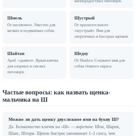
жизнерадостных питомцев.
Шмель
Шустрый
От насекомого. Уместно для
От прилагательного
мелких и подвижных собак.
«шустрый». Имя для
энергичных и быстрых щенков.
Шайтан
Шедоу
Араб. «дьявол». Яркая кличка
От Shadow. Стильное имя для
для озорных и смелых
собак тёмного окраса.
питомцев.
Частые вопросы: как назвать щенка-
мальчика на Ш
Можно ли дать щенку двусложное имя на букву Ш?
Да. Большинство кличек на «Ш» — короткие: Шон, Шарик,
Шанс, Шторм. Щенок быстрее запоминает 1–2 слога, чем