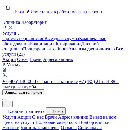
Важно! Изменения в работе мессенджеров
Клиника
Лаборатория
Услуги
Прием специалистов
Выездная служба
Комплексные
обследования
Вакцинация
Чипирование
Дневной
стационар
Процедурный кабинет
Анализы для животных
Все
услуги (20)
Акции
О нас
Врачи
Адреса клиник
Москва
+7 (495) 136-00-47 – запись в клинике
+7 (495) 215-53-88 –
выездная служба
Записаться на приём
Кабинет пациента
Поиск
Услуги
Акции
О нас
Врачи
Адреса клиник
Выезд на дом
Цены на услуги
Полезные материалы
Подбор клички
Новости
Клиники-партнеры
Отзывы
Социальная