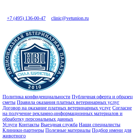
+7 (495) 136-00-47
clinic@vetunion.ru
Политика конфиденциальности
Публичная оферта и образец
сметы
Правила оказания платных ветеринарных услуг
Договор на оказание платных ветеринарных услуг
Cогласие
на получение рекламно-информационных материалов и
обработку персональных данных
Услуги
Контакты
Выездная служба
Наши специалисты
Клиники-партнеры
Полезные материалы
Подбор имени для
животного