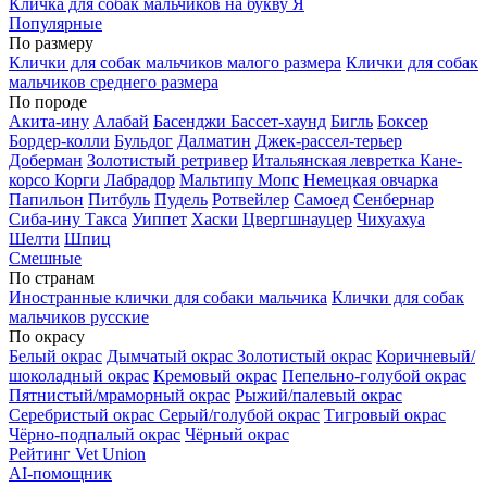
Кличка для собак мальчиков на букву Я
Популярные
По размеру
Клички для собак мальчиков малого размера
Клички для собак
мальчиков среднего размера
По породе
Акита-ину
Алабай
Басенджи
Бассет-хаунд
Бигль
Боксер
Бордер-колли
Бульдог
Далматин
Джек-рассел-терьер
Доберман
Золотистый ретривер
Итальянская левретка
Кане-
корсо
Корги
Лабрадор
Мальтипу
Мопс
Немецкая овчарка
Папильон
Питбуль
Пудель
Ротвейлер
Самоед
Сенбернар
Сиба-ину
Такса
Уиппет
Хаски
Цвергшнауцер
Чихуахуа
Шелти
Шпиц
Смешные
По странам
Иностранные клички для собаки мальчика
Клички для собак
мальчиков русские
По окрасу
Белый окрас
Дымчатый окрас
Золотистый окрас
Коричневый/
шоколадный окрас
Кремовый окрас
Пепельно-голубой окрас
Пятнистый/мраморный окрас
Рыжий/палевый окрас
Серебристый окрас
Серый/голубой окрас
Тигровый окрас
Чёрно-подпалый окрас
Чёрный окрас
Рейтинг Vet Union
AI-помощник