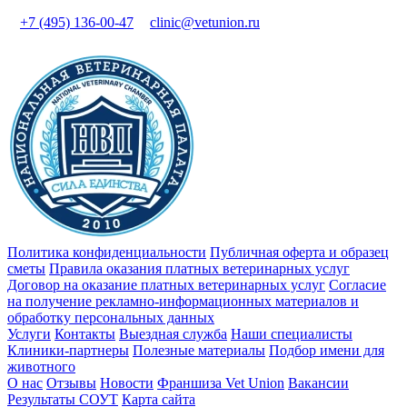
+7 (495) 136-00-47
clinic@vetunion.ru
Политика конфиденциальности
Публичная оферта и образец
сметы
Правила оказания платных ветеринарных услуг
Договор на оказание платных ветеринарных услуг
Cогласие
на получение рекламно-информационных материалов и
обработку персональных данных
Услуги
Контакты
Выездная служба
Наши специалисты
Клиники-партнеры
Полезные материалы
Подбор имени для
животного
О нас
Отзывы
Новости
Франшиза Vet Union
Вакансии
Результаты СОУТ
Карта сайта