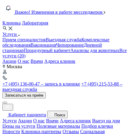
Важно! Изменения в работе мессенджеров
Клиника
Лаборатория
Услуги
Прием специалистов
Выездная служба
Комплексные
обследования
Вакцинация
Чипирование
Дневной
стационар
Процедурный кабинет
Анализы для животных
Все
услуги (20)
Акции
О нас
Врачи
Адреса клиник
Москва
+7 (495) 136-00-47 – запись в клинике
+7 (495) 215-53-88 –
выездная служба
Записаться на приём
Кабинет пациента
Поиск
Услуги
Акции
О нас
Врачи
Адреса клиник
Выезд на дом
Цены на услуги
Полезные материалы
Подбор клички
Новости
Клиники-партнеры
Отзывы
Социальная