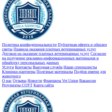
Политика конфиденциальности
Публичная оферта и образец
сметы
Правила оказания платных ветеринарных услуг
Договор на оказание платных ветеринарных услуг
Cогласие
на получение рекламно-информационных материалов и
обработку персональных данных
Услуги
Контакты
Выездная служба
Наши специалисты
Клиники-партнеры
Полезные материалы
Подбор имени для
животного
О нас
Отзывы
Новости
Франшиза Vet Union
Вакансии
Результаты СОУТ
Карта сайта