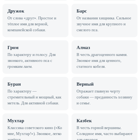
Дружок
Барс
От слова «друг». Простое и
От названия хищника. Сильное
тёплое имя для верной,
звучное имя для крупного и
компанейской собаки.
смелого пса.
Гром
Алмаз
По характеру и голосу. Для
В честь драгоценного камня.
звонкого, активного пса с
Звонкое имя для ценного,
громким лаем.
статного кобеля.
Буран
Верный
По характеру —
Отражает главную черту
стремительный и мощный, как
собаки — преданность хозяину
метель. Для активной собаки.
и семье.
Мухтар
Казбек
Классика советского кино («Ко
В честь горной вершины.
мне, Мухтар!»). Звонкое, легко
Солидное имя, часто выбирают
зовётся.
для овчарок.