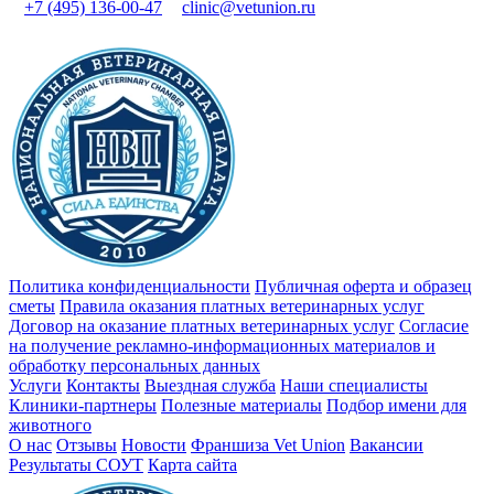
+7 (495) 136-00-47
clinic@vetunion.ru
Политика конфиденциальности
Публичная оферта и образец
сметы
Правила оказания платных ветеринарных услуг
Договор на оказание платных ветеринарных услуг
Cогласие
на получение рекламно-информационных материалов и
обработку персональных данных
Услуги
Контакты
Выездная служба
Наши специалисты
Клиники-партнеры
Полезные материалы
Подбор имени для
животного
О нас
Отзывы
Новости
Франшиза Vet Union
Вакансии
Результаты СОУТ
Карта сайта