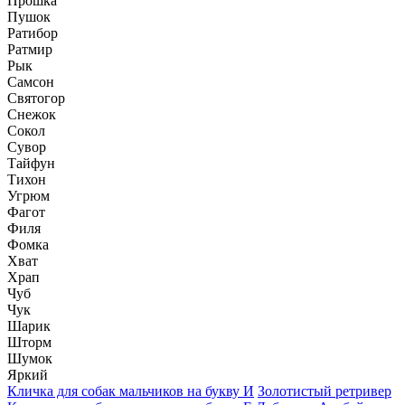
Прошка
Пушок
Ратибор
Ратмир
Рык
Самсон
Святогор
Снежок
Сокол
Сувор
Тайфун
Тихон
Угрюм
Фагот
Филя
Фомка
Хват
Храп
Чуб
Чук
Шарик
Шторм
Шумок
Яркий
Кличка для собак мальчиков на букву И
Золотистый ретривер