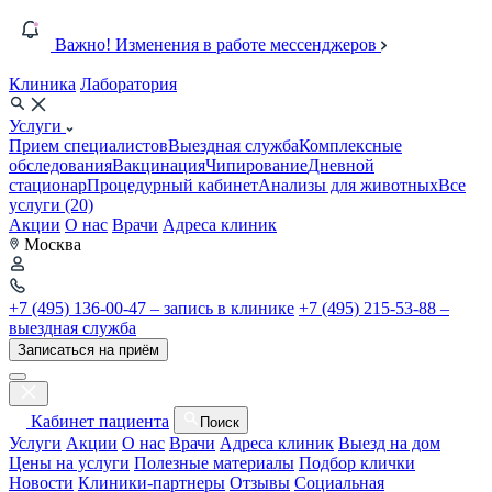
Важно! Изменения в работе мессенджеров
Клиника
Лаборатория
Услуги
Прием специалистов
Выездная служба
Комплексные
обследования
Вакцинация
Чипирование
Дневной
стационар
Процедурный кабинет
Анализы для животных
Все
услуги (20)
Акции
О нас
Врачи
Адреса клиник
Москва
+7 (495) 136-00-47 – запись в клинике
+7 (495) 215-53-88 –
выездная служба
Записаться на приём
Кабинет пациента
Поиск
Услуги
Акции
О нас
Врачи
Адреса клиник
Выезд на дом
Цены на услуги
Полезные материалы
Подбор клички
Новости
Клиники-партнеры
Отзывы
Социальная