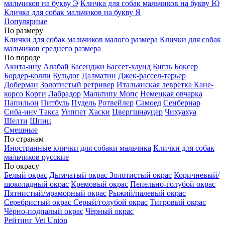
мальчиков на букву Э
Кличка для собак мальчиков на букву Ю
Кличка для собак мальчиков на букву Я
Популярные
По размеру
Клички для собак мальчиков малого размера
Клички для собак
мальчиков среднего размера
По породе
Акита-ину
Алабай
Басенджи
Бассет-хаунд
Бигль
Боксер
Бордер-колли
Бульдог
Далматин
Джек-рассел-терьер
Доберман
Золотистый ретривер
Итальянская левретка
Кане-
корсо
Корги
Лабрадор
Мальтипу
Мопс
Немецкая овчарка
Папильон
Питбуль
Пудель
Ротвейлер
Самоед
Сенбернар
Сиба-ину
Такса
Уиппет
Хаски
Цвергшнауцер
Чихуахуа
Шелти
Шпиц
Смешные
По странам
Иностранные клички для собаки мальчика
Клички для собак
мальчиков русские
По окрасу
Белый окрас
Дымчатый окрас
Золотистый окрас
Коричневый/
шоколадный окрас
Кремовый окрас
Пепельно-голубой окрас
Пятнистый/мраморный окрас
Рыжий/палевый окрас
Серебристый окрас
Серый/голубой окрас
Тигровый окрас
Чёрно-подпалый окрас
Чёрный окрас
Рейтинг Vet Union