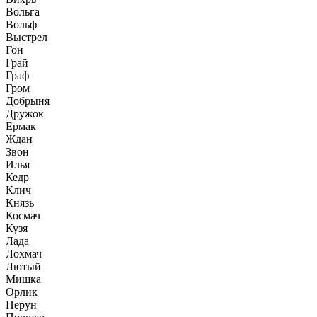
Вольга
Вольф
Выстрел
Гон
Грай
Граф
Гром
Добрыня
Дружок
Ермак
Ждан
Звон
Илья
Кедр
Клич
Князь
Космач
Кузя
Лада
Лохмач
Лютый
Мишка
Орлик
Перун