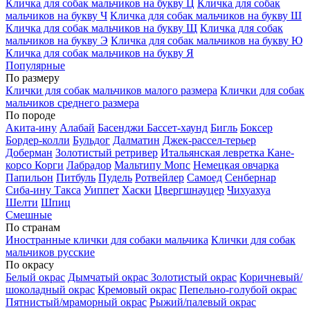
Кличка для собак мальчиков на букву Ц
Кличка для собак
мальчиков на букву Ч
Кличка для собак мальчиков на букву Ш
Кличка для собак мальчиков на букву Щ
Кличка для собак
мальчиков на букву Э
Кличка для собак мальчиков на букву Ю
Кличка для собак мальчиков на букву Я
Популярные
По размеру
Клички для собак мальчиков малого размера
Клички для собак
мальчиков среднего размера
По породе
Акита-ину
Алабай
Басенджи
Бассет-хаунд
Бигль
Боксер
Бордер-колли
Бульдог
Далматин
Джек-рассел-терьер
Доберман
Золотистый ретривер
Итальянская левретка
Кане-
корсо
Корги
Лабрадор
Мальтипу
Мопс
Немецкая овчарка
Папильон
Питбуль
Пудель
Ротвейлер
Самоед
Сенбернар
Сиба-ину
Такса
Уиппет
Хаски
Цвергшнауцер
Чихуахуа
Шелти
Шпиц
Смешные
По странам
Иностранные клички для собаки мальчика
Клички для собак
мальчиков русские
По окрасу
Белый окрас
Дымчатый окрас
Золотистый окрас
Коричневый/
шоколадный окрас
Кремовый окрас
Пепельно-голубой окрас
Пятнистый/мраморный окрас
Рыжий/палевый окрас