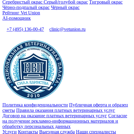
Серебристый окрас
Серый/голубой окрас
Тигровый окрас
Чёрно-подпалый окрас
Чёрный окрас
Рейтинг Vet Union
AI-помощник
+7 (495) 136-00-47
clinic@vetunion.ru
Политика конфиденциальности
Публичная оферта и образец
сметы
Правила оказания платных ветеринарных услуг
Договор на оказание платных ветеринарных услуг
Cогласие
на получение рекламно-информационных материалов и
обработку персональных данных
Услуги
Контакты
Выездная служба
Наши специалисты