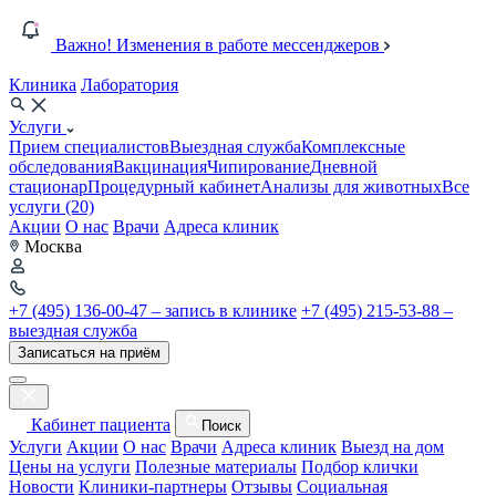
Важно! Изменения в работе мессенджеров
Клиника
Лаборатория
Услуги
Прием специалистов
Выездная служба
Комплексные
обследования
Вакцинация
Чипирование
Дневной
стационар
Процедурный кабинет
Анализы для животных
Все
услуги (20)
Акции
О нас
Врачи
Адреса клиник
Москва
+7 (495) 136-00-47 – запись в клинике
+7 (495) 215-53-88 –
выездная служба
Записаться на приём
Кабинет пациента
Поиск
Услуги
Акции
О нас
Врачи
Адреса клиник
Выезд на дом
Цены на услуги
Полезные материалы
Подбор клички
Новости
Клиники-партнеры
Отзывы
Социальная