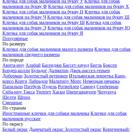
Кличка для собак мальчиков на букву У
Кличка для собак
мальчиков на букву Ф
Кличка для собак мальчиков на букву Х
Кличка для собак мальчиков на букву Ц
Кличка для собак
мальчиков на букву Ч
Кличка для собак мальчиков на букву Ш
Кличка для собак мальчиков на букву Щ
Кличка для собак
мальчиков на букву Э
Кличка для собак мальчиков на букву Ю
Кличка для собак мальчиков на букву Я
Популярные
По размеру
Клички для собак мальчиков малого размера
Клички для собак
мальчиков среднего размера
По породе
Акита-ину
Алабай
Басенджи
Бассет-хаунд
Бигль
Боксер
Бордер-колли
Бульдог
Далматин
Джек-рассел-терьер
Доберман
Золотистый ретривер
Итальянская левретка
Кане-
корсо
Корги
Лабрадор
Мальтипу
Мопс
Немецкая овчарка
Папильон
Питбуль
Пудель
Ротвейлер
Самоед
Сенбернар
Сиба-ину
Такса
Уиппет
Хаски
Цвергшнауцер
Чихуахуа
Шелти
Шпиц
Смешные
По странам
Иностранные клички для собаки мальчика
Клички для собак
мальчиков русские
По окрасу
Белый окрас
Дымчатый окрас
Золотистый окрас
Коричневый/