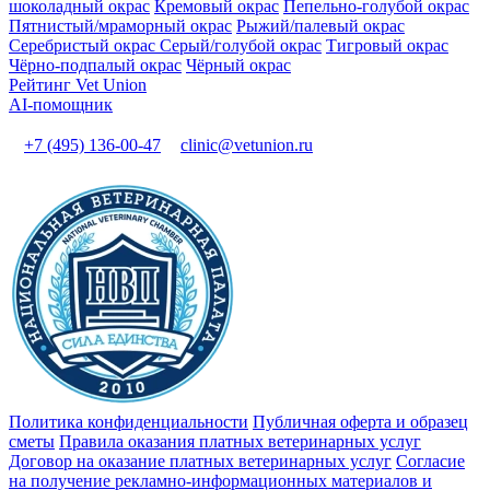
шоколадный окрас
Кремовый окрас
Пепельно-голубой окрас
Пятнистый/мраморный окрас
Рыжий/палевый окрас
Серебристый окрас
Серый/голубой окрас
Тигровый окрас
Чёрно-подпалый окрас
Чёрный окрас
Рейтинг Vet Union
AI-помощник
+7 (495) 136-00-47
clinic@vetunion.ru
Политика конфиденциальности
Публичная оферта и образец
сметы
Правила оказания платных ветеринарных услуг
Договор на оказание платных ветеринарных услуг
Cогласие
на получение рекламно-информационных материалов и