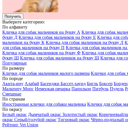
Получить
Выберите категорию:
По алфавиту
Кличка для собак мальчиков на букву А
Кличка для собак мальч
букву Д
Кличка для собак мальчиков на букву Е
Кличка для соб
мальчиков на букву К
Кличка для собак мальчиков на букву Л
К
для собак мальчиков на букву П
Кличка для собак мальчиков на
Кличка для собак мальчиков на букву Ф
Кличка для собак маль
букву Ш
Кличка для собак мальчиков на букву Щ
Кличка для со
Популярные
По размеру
Клички для собак мальчиков малого размера
Клички для собак 
По породе
Акита-ину
Алабай
Басенджи
Бассет-хаунд
Бигль
Боксер
Бордер
Мальтипу
Мопс
Немецкая овчарка
Папильон
Питбуль
Пудель
Р
Смешные
По странам
Иностранные клички для собаки мальчика
Клички для собак ма
По окрасу
Белый окрас
Дымчатый окрас
Золотистый окрас
Коричневый/ш
окрас
Серый/голубой окрас
Тигровый окрас
Чёрно-подпалый о
Рейтинг Vet Union