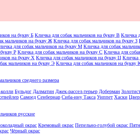
иков на букву Б
Кличка для собак мальчиков на букву В
Кличка д
ак мальчиков на букву Ж
Кличка для собак мальчиков на букву З
личка для собак мальчиков на букву М
Кличка для собак мальчик
 букву Р
Кличка для собак мальчиков на букву С
Кличка для соба
чиков на букву Х
Кличка для собак мальчиков на букву Ц
Кличка 
бак мальчиков на букву Э
Кличка для собак мальчиков на букву
мальчиков среднего размера
-колли
Бульдог
Далматин
Джек-рассел-терьер
Доберман
Золотис
отвейлер
Самоед
Сенбернар
Сиба-ину
Такса
Уиппет
Хаски
Цвер
льчиков русские
околадный окрас
Кремовый окрас
Пепельно-голубой окрас
Пятн
крас
Чёрный окрас