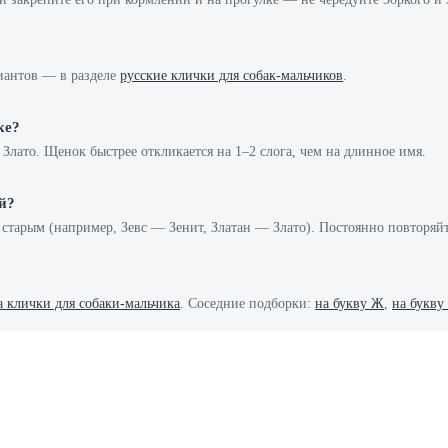
риантов — в разделе
русские клички для собак-мальчиков
.
ке?
Злато. Щенок быстрее откликается на 1–2 слога, чем на длинное имя.
й?
о старым (например, Зевс — Зенит, Златан — Злато). Постоянно повторя
а клички для собаки-мальчика
. Соседние подборки:
на букву Ж
,
на букву