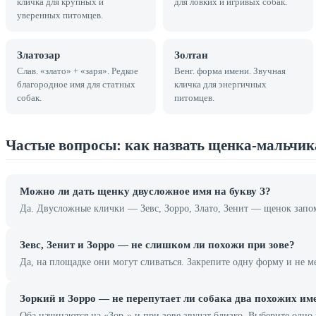
кличка для крупных и
для ловких и игривых собак.
уверенных питомцев.
Златозар
Золтан
Слав. «злато» + «заря». Редкое
Венг. форма имени. Звучная
благородное имя для статных
кличка для энергичных
собак.
питомцев.
Частые вопросы: как назвать щенка-мальчик
Можно ли дать щенку двусложное имя на букву З?
Да. Двусложные клички — Зевс, Зорро, Злато, Зенит — щенок запо
Зевс, Зенит и Зорро — не слишком ли похожи при зове?
Да, на площадке они могут сливаться. Закрепите одну форму и не ме
Зоркий и Зорро — не перепутает ли собака два похожих им
Оба начинаются на «Зор-» и при зове звучат близко. Выберите одно 