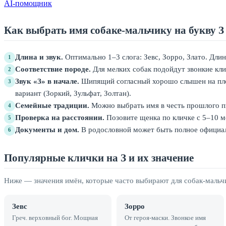
AI-помощник
Как выбрать имя собаке-мальчику на букву З
Длина и звук.
Оптимально 1–3 слога: Зевс, Зорро, Злато. Длин
1
Соответствие породе.
Для мелких собак подойдут звонкие клич
2
Звук «З» в начале.
Шипящий согласный хорошо слышен на площ
3
вариант (Зоркий, Зульфат, Золтан).
Семейные традиции.
Можно выбрать имя в честь прошлого пи
4
Проверка на расстоянии.
Позовите щенка по кличке с 5–10 ме
5
Документы и дом.
В родословной может быть полное официаль
6
Популярные клички на З и их значение
Ниже — значения имён, которые часто выбирают для собак-мальчи
Зевс
Зорро
Греч. верховный бог. Мощная
От героя-маски. Звонкое имя