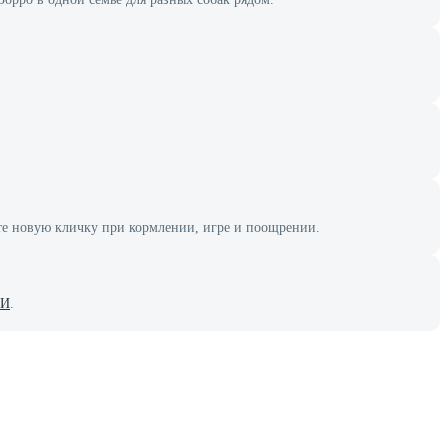
йте новую кличку при кормлении, игре и поощрении.
 И
.