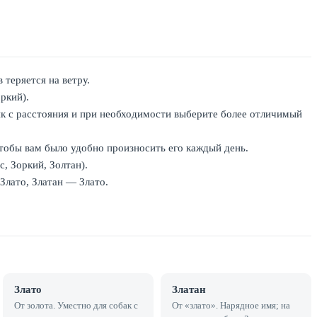
 теряется на ветру.
ркий).
к с расстояния и при необходимости выберите более отличимый
тобы вам было удобно произносить его каждый день.
, Зоркий, Золтан).
Злато, Златан — Злато.
Злато
Златан
От золота. Уместно для собак с
От «злато». Нарядное имя; на