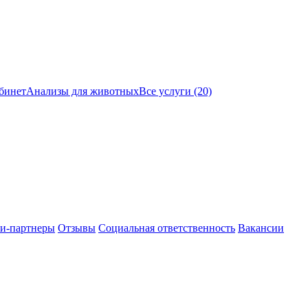
бинет
Анализы для животных
Все услуги (20)
и-партнеры
Отзывы
Социальная ответственность
Вакансии