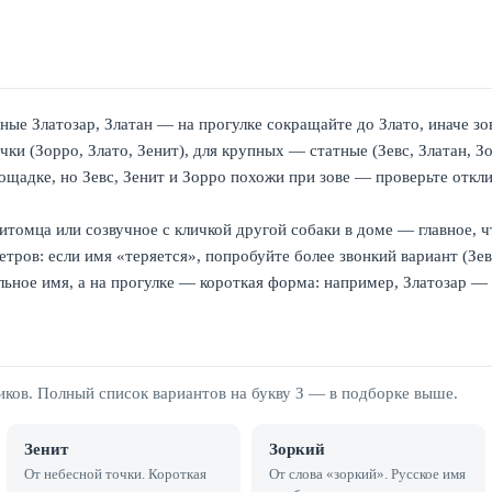
ные Златозар, Златан — на прогулке сокращайте до Злато, иначе зов
ки (Зорро, Злато, Зенит), для крупных — статные (Зевс, Златан, Зо
адке, но Зевс, Зенит и Зорро похожи при зове — проверьте откли
томца или созвучное с кличкой другой собаки в доме — главное, ч
тров: если имя «теряется», попробуйте более звонкий вариант (Зевс
ное имя, а на прогулке — короткая форма: например, Златозар — 
ков. Полный список вариантов на букву З — в подборке выше.
Зенит
Зоркий
От небесной точки. Короткая
От слова «зоркий». Русское имя