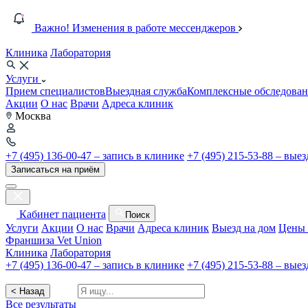
Важно! Изменения в работе мессенджеров
Клиника
Лаборатория
Услуги
Прием специалистов
Выездная служба
Комплексные обследован
Акции
О нас
Врачи
Адреса клиник
Москва
+7 (495) 136-00-47 – запись в клинике
+7 (495) 215-53-88 – вые
Записаться на приём
Кабинет пациента
Поиск
Услуги
Акции
О нас
Врачи
Адреса клиник
Выезд на дом
Цены 
Франшиза Vet Union
Клиника
Лаборатория
+7 (495) 136-00-47 – запись в клинике
+7 (495) 215-53-88 – вые
< Назад
Все результаты