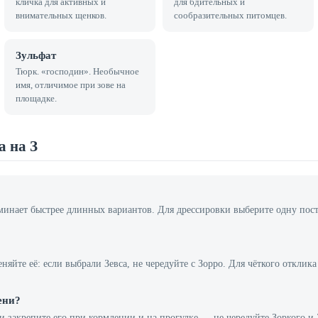
кличка для активных и
для бдительных и
внимательных щенков.
сообразительных питомцев.
Зульфат
Тюрк. «господин». Необычное
имя, отличимое при зове на
площадке.
а на З
минает быстрее длинных вариантов. Для дрессировки выберите одну пос
няйте её: если выбрали Зевса, не чередуйте с Зорро. Для чёткого откли
ени?
и закрепите его при кормлении и на прогулке — не чередуйте Зоркого и 