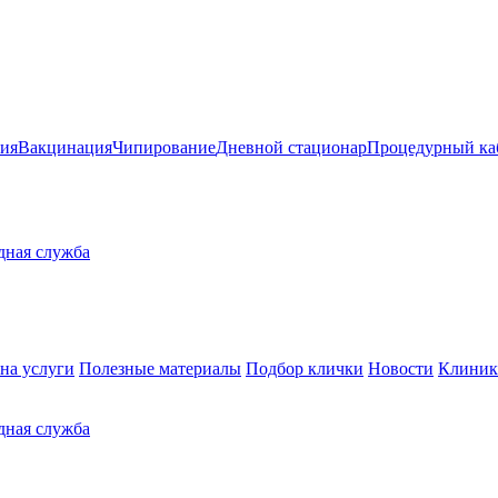
ия
Вакцинация
Чипирование
Дневной стационар
Процедурный ка
здная служба
на услуги
Полезные материалы
Подбор клички
Новости
Клиник
здная служба