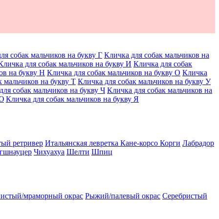
ля собак мальчиков на букву Г
Кличка для собак мальчиков на
Кличка для собак мальчиков на букву И
Кличка для собак
ов на букву Н
Кличка для собак мальчиков на букву О
Кличка
к мальчиков на букву Т
Кличка для собак мальчиков на букву У
для собак мальчиков на букву Ч
Кличка для собак мальчиков на
 Ю
Кличка для собак мальчиков на букву Я
тый ретривер
Итальянская левретка
Кане-корсо
Корги
Лабрадор
гшнауцер
Чихуахуа
Шелти
Шпиц
истый/мраморный окрас
Рыжий/палевый окрас
Серебристый