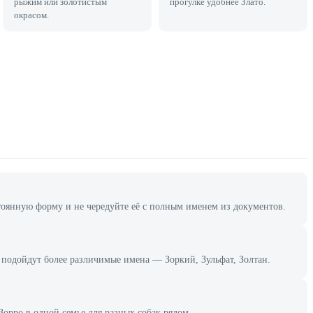
рыжим или золотистым
прогулке удобнее Злато.
окрасом.
тоянную форму и не чередуйте её с полным именем из документов.
ка подойдут более различимые имена — Зоркий, Зульфат, Золтан.
Зорро в одной семье для разных собак рядом.