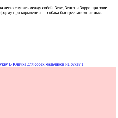
 легко спутать между собой. Зевс, Зенит и Зорро при зове
у форму при кормлении — собака быстрее запомнит имя.
букву В
Кличка для собак мальчиков на букву Г