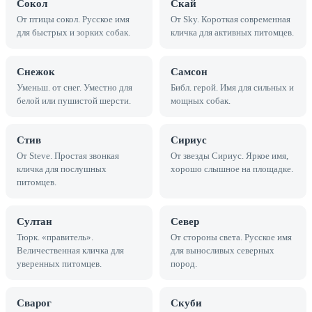
Сокол
Скай
От птицы сокол. Русское имя
От Sky. Короткая современная
для быстрых и зорких собак.
кличка для активных питомцев.
Снежок
Самсон
Уменьш. от снег. Уместно для
Библ. герой. Имя для сильных и
белой или пушистой шерсти.
мощных собак.
Стив
Сириус
От Steve. Простая звонкая
От звезды Сириус. Яркое имя,
кличка для послушных
хорошо слышное на площадке.
питомцев.
Султан
Север
Тюрк. «правитель».
От стороны света. Русское имя
Величественная кличка для
для выносливых северных
уверенных питомцев.
пород.
Сварог
Скуби