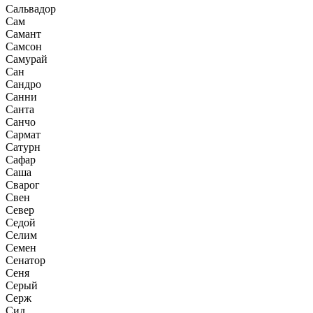
Сальвадор
Сам
Самант
Самсон
Самурай
Сан
Сандро
Санни
Санта
Санчо
Сармат
Сатурн
Сафар
Саша
Сварог
Свен
Север
Седой
Селим
Семен
Сенатор
Сеня
Серый
Серж
Сид