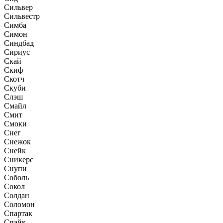
Сильвер
Сильвестр
Симба
Симон
Синдбад
Сириус
Скай
Скиф
Скотч
Скуби
Слэш
Смайл
Смит
Смоки
Снег
Снежок
Снейк
Сникерс
Снупи
Соболь
Сокол
Солдан
Соломон
Спартак
Спайк