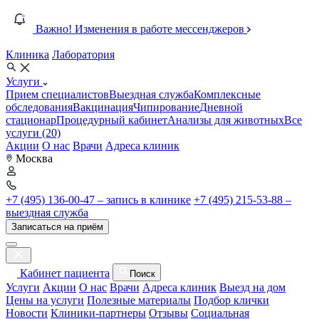
Важно! Изменения в работе мессенджеров
Клиника
Лаборатория
Услуги
Прием специалистов
Выездная служба
Комплексные
обследования
Вакцинация
Чипирование
Дневной
стационар
Процедурный кабинет
Анализы для животных
Все
услуги (20)
Акции
О нас
Врачи
Адреса клиник
Москва
+7 (495) 136-00-47 – запись в клинике
+7 (495) 215-53-88 –
выездная служба
Записаться на приём
Кабинет пациента
Поиск
Услуги
Акции
О нас
Врачи
Адреса клиник
Выезд на дом
Цены на услуги
Полезные материалы
Подбор клички
Новости
Клиники-партнеры
Отзывы
Социальная