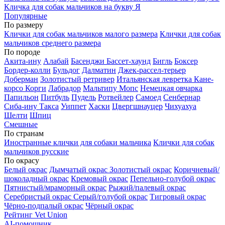
Кличка для собак мальчиков на букву Я
Популярные
По размеру
Клички для собак мальчиков малого размера
Клички для собак
мальчиков среднего размера
По породе
Акита-ину
Алабай
Басенджи
Бассет-хаунд
Бигль
Боксер
Бордер-колли
Бульдог
Далматин
Джек-рассел-терьер
Доберман
Золотистый ретривер
Итальянская левретка
Кане-
корсо
Корги
Лабрадор
Мальтипу
Мопс
Немецкая овчарка
Папильон
Питбуль
Пудель
Ротвейлер
Самоед
Сенбернар
Сиба-ину
Такса
Уиппет
Хаски
Цвергшнауцер
Чихуахуа
Шелти
Шпиц
Смешные
По странам
Иностранные клички для собаки мальчика
Клички для собак
мальчиков русские
По окрасу
Белый окрас
Дымчатый окрас
Золотистый окрас
Коричневый/
шоколадный окрас
Кремовый окрас
Пепельно-голубой окрас
Пятнистый/мраморный окрас
Рыжий/палевый окрас
Серебристый окрас
Серый/голубой окрас
Тигровый окрас
Чёрно-подпалый окрас
Чёрный окрас
Рейтинг Vet Union
AI-помощник