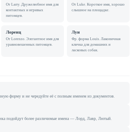
От Larry. Дружелюбное имя для
От Luke. Короткое имя, хорошо
контактных и игривых
слышное на площадке.
питомцев.
Лоренц
Луи
От Lorenzo. Элегантное имя для
Фр. форма Louis. Лаконичная
уравновешенных питомцев.
кличка для домашних и
ласковых собак.
ную форму и не чередуйте её с полным именем из документов.
клика подойдут более различимые имена — Лорд, Лавр, Лютый.