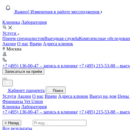
Важно! Изменения в работе мессенджеров
Клиника
Лаборатория
Услуги
Прием специалистов
Выездная служба
Комплексные обследован
Акции
О нас
Врачи
Адреса клиник
Москва
+7 (495) 136-00-47 – запись в клинике
+7 (495) 215-53-88 – вые
Записаться на приём
Кабинет пациента
Поиск
Услуги
Акции
О нас
Врачи
Адреса клиник
Выезд на дом
Цены 
Франшиза Vet Union
Клиника
Лаборатория
+7 (495) 136-00-47 – запись в клинике
+7 (495) 215-53-88 – вые
< Назад
Все результаты