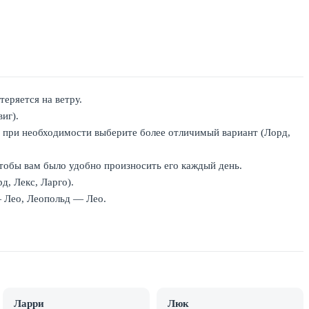
еряется на ветру.
иг).
и при необходимости выберите более отличимый вариант (Лорд,
тобы вам было удобно произносить его каждый день.
д, Лекс, Ларго).
— Лео, Леопольд — Лео.
Ларри
Люк