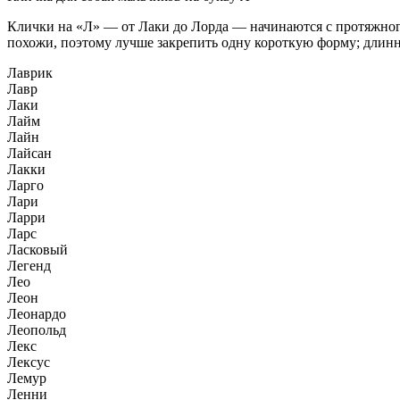
Клички на «Л» — от Лаки до Лорда — начинаются с протяжного 
похожи, поэтому лучше закрепить одну короткую форму; длинн
Лаврик
Лавр
Лаки
Лайм
Лайн
Лайсан
Лакки
Ларго
Лари
Ларри
Ларс
Ласковый
Легенд
Лео
Леон
Леонардо
Леопольд
Лекс
Лексус
Лемур
Ленни