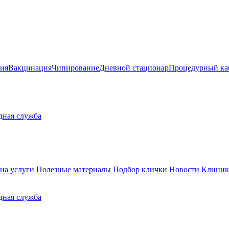
ия
Вакцинация
Чипирование
Дневной стационар
Процедурный ка
здная служба
на услуги
Полезные материалы
Подбор клички
Новости
Клиник
здная служба