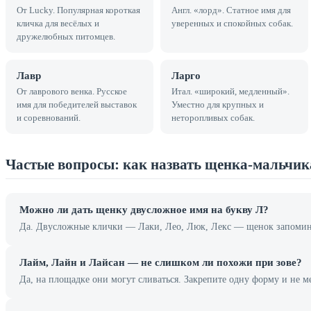
От Lucky. Популярная короткая
Англ. «лорд». Статное имя для
кличка для весёлых и
уверенных и спокойных собак.
дружелюбных питомцев.
Лавр
Ларго
От лаврового венка. Русское
Итал. «широкий, медленный».
имя для победителей выставок
Уместно для крупных и
и соревнований.
неторопливых собак.
Частые вопросы: как назвать щенка-мальчик
Можно ли дать щенку двусложное имя на букву Л?
Да. Двусложные клички — Лаки, Лео, Люк, Лекс — щенок запоминае
Лайм, Лайн и Лайсан — не слишком ли похожи при зове?
Да, на площадке они могут сливаться. Закрепите одну форму и не 