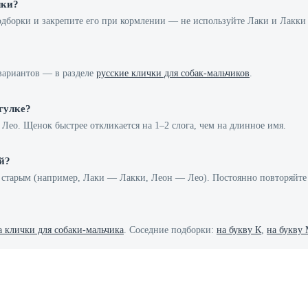
чки?
одборки и закрепите его при кормлении — не используйте Лаки и Лакки 
вариантов — в разделе
русские клички для собак-мальчиков
.
гулке?
 Лео. Щенок быстрее откликается на 1–2 слога, чем на длинное имя.
й?
со старым (например, Лаки — Лакки, Леон — Лео). Постоянно повторяйт
а клички для собаки-мальчика
. Соседние подборки:
на букву К
,
на букву