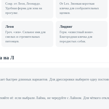
Сокр. от Леон, Леонардо.
От Lex. Звонкая короткая
Удобная форма для зова на
кличка для сообразительных
прогулке.
щенков.
Леон
Людвиг
Греч. «лев». Сильное имя для
Герм. «известный воин».
смелых и стремительных
Благородная кличка для
питомцев.
породистых собак.
а на Л
т быстрее длинных вариантов. Для дрессировки выберите одну постоян
меняйте её: если выбрали Лайма, не чередуйте с Лайном. Для чёткого от