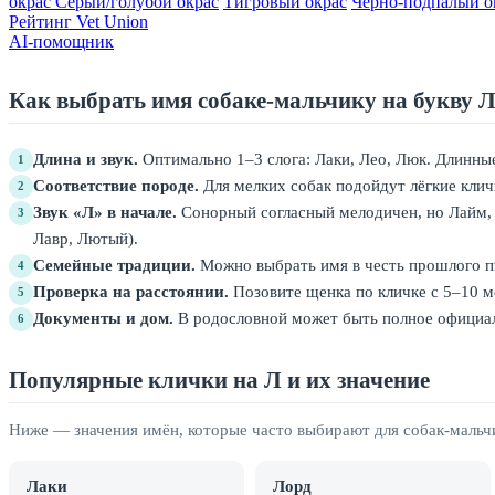
окрас
Серый/голубой окрас
Тигровый окрас
Чёрно-подпалый о
Рейтинг Vet Union
AI-помощник
Как выбрать имя собаке-мальчику на букву 
Длина и звук.
Оптимально 1–3 слога: Лаки, Лео, Люк. Длинные
1
Соответствие породе.
Для мелких собак подойдут лёгкие клич
2
Звук «Л» в начале.
Сонорный согласный мелодичен, но Лайм, 
3
Лавр, Лютый).
Семейные традиции.
Можно выбрать имя в честь прошлого пи
4
Проверка на расстоянии.
Позовите щенка по кличке с 5–10 ме
5
Документы и дом.
В родословной может быть полное официал
6
Популярные клички на Л и их значение
Ниже — значения имён, которые часто выбирают для собак-мальч
Лаки
Лорд