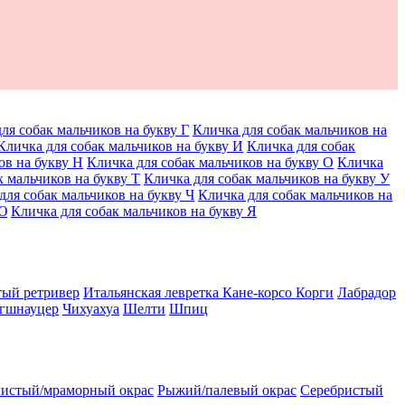
ля собак мальчиков на букву Г
Кличка для собак мальчиков на
Кличка для собак мальчиков на букву И
Кличка для собак
ов на букву Н
Кличка для собак мальчиков на букву О
Кличка
к мальчиков на букву Т
Кличка для собак мальчиков на букву У
для собак мальчиков на букву Ч
Кличка для собак мальчиков на
 Ю
Кличка для собак мальчиков на букву Я
тый ретривер
Итальянская левретка
Кане-корсо
Корги
Лабрадор
гшнауцер
Чихуахуа
Шелти
Шпиц
истый/мраморный окрас
Рыжий/палевый окрас
Серебристый