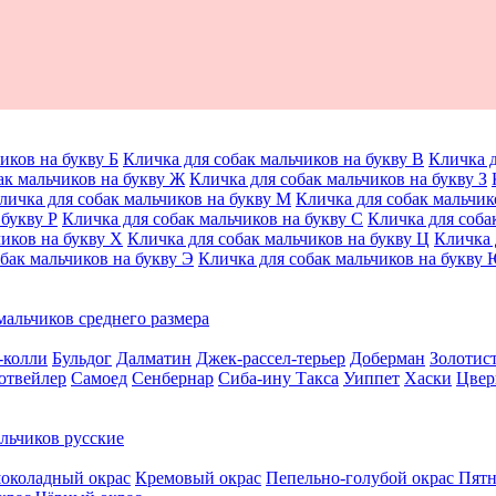
иков на букву Б
Кличка для собак мальчиков на букву В
Кличка д
ак мальчиков на букву Ж
Кличка для собак мальчиков на букву З
личка для собак мальчиков на букву М
Кличка для собак мальчик
 букву Р
Кличка для собак мальчиков на букву С
Кличка для соба
чиков на букву Х
Кличка для собак мальчиков на букву Ц
Кличка 
бак мальчиков на букву Э
Кличка для собак мальчиков на букву
мальчиков среднего размера
-колли
Бульдог
Далматин
Джек-рассел-терьер
Доберман
Золотис
отвейлер
Самоед
Сенбернар
Сиба-ину
Такса
Уиппет
Хаски
Цвер
льчиков русские
околадный окрас
Кремовый окрас
Пепельно-голубой окрас
Пятн