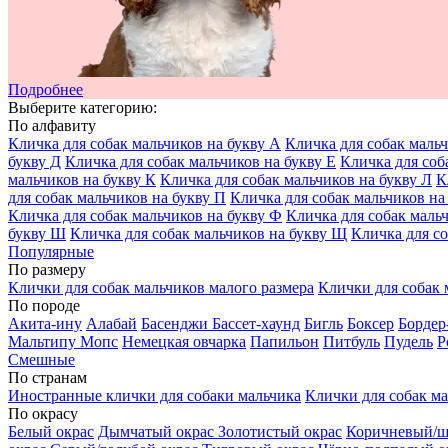
Подробнее
Выберите категорию:
По алфавиту
Кличка для собак мальчиков на букву А
Кличка для собак мальч
букву Д
Кличка для собак мальчиков на букву Е
Кличка для соб
мальчиков на букву К
Кличка для собак мальчиков на букву Л
К
для собак мальчиков на букву П
Кличка для собак мальчиков на
Кличка для собак мальчиков на букву Ф
Кличка для собак маль
букву Ш
Кличка для собак мальчиков на букву Щ
Кличка для со
Популярные
По размеру
Клички для собак мальчиков малого размера
Клички для собак 
По породе
Акита-ину
Алабай
Басенджи
Бассет-хаунд
Бигль
Боксер
Бордер
Мальтипу
Мопс
Немецкая овчарка
Папильон
Питбуль
Пудель
Р
Смешные
По странам
Иностранные клички для собаки мальчика
Клички для собак ма
По окрасу
Белый окрас
Дымчатый окрас
Золотистый окрас
Коричневый/ш