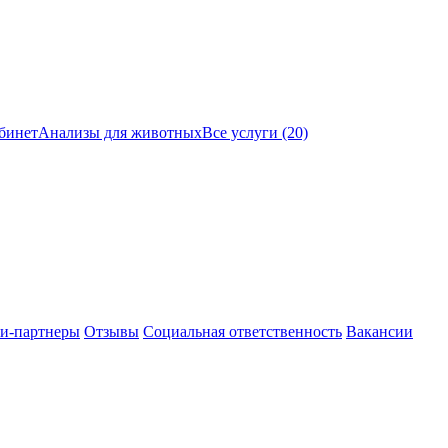
бинет
Анализы для животных
Все услуги (20)
и-партнеры
Отзывы
Социальная ответственность
Вакансии